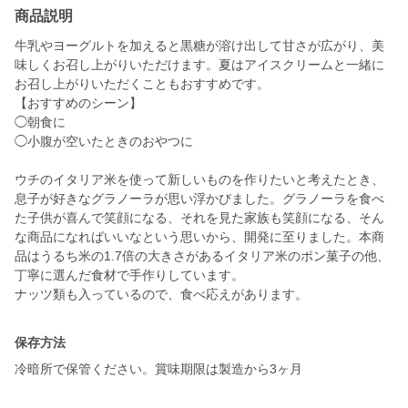
商品説明
牛乳やヨーグルトを加えると黒糖が溶け出して甘さが広がり、美
味しくお召し上がりいただけます。夏はアイスクリームと一緒に
お召し上がりいただくこともおすすめです。
【おすすめのシーン】
◯朝食に
◯小腹が空いたときのおやつに
ウチのイタリア米を使って新しいものを作りたいと考えたとき、
息子が好きなグラノーラが思い浮かびました。グラノーラを食べ
た子供が喜んで笑顔になる、それを見た家族も笑顔になる、そん
な商品になればいいなという思いから、開発に至りました。本商
品はうるち米の1.7倍の大きさがあるイタリア米のポン菓子の他、
丁寧に選んだ食材で手作りしています。
ナッツ類も入っているので、食べ応えがあります。
保存方法
冷暗所で保管ください。賞味期限は製造から3ヶ月