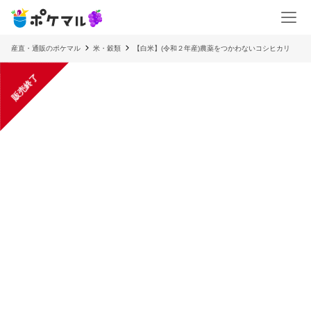
産直・通販のポケマル
米・穀類
【白米】(令和２年産)農薬をつかわないコシヒカリ
販売終了