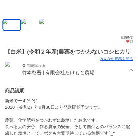
販売終了
13
【白米】(令和２年産)農薬をつかわないコシヒカリ
みんなの投稿を見る
石川県能美市
竹本彰吾 | 有限会社たけもと農場
商品説明
新米でーす(^-^)/
2020（令和2）年9月30日より発送開始予定です。
農薬、化学肥料をつかわずに栽培したお米です。
食べる人の安心、作る農家の安全、そして自然とのバランスに配
慮した栽培として、ボクも大変期待している銘柄です^_^