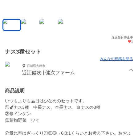
注文受付停止中
1
ナス3種セット
みんなの投稿を見る
宮城県大崎市
近江健次 | 健次ファーム
商品説明
いつもよりも品目は少なめのセットです。
①🍆ナス3種 中長ナス、本長ナス、白ナスの3種
②🟢インゲン
③葉物野菜 少々
分量比率はざっくり①②③→6:3:1くらいとお考え下さい。おおよ