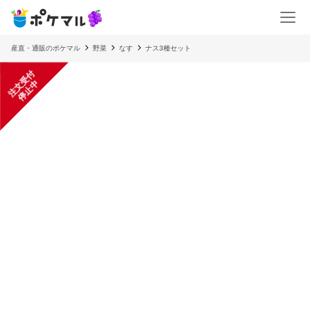
産直・通販のポケマル
野菜
なす
ナス3種セット
注
文
受
付
停
止
中