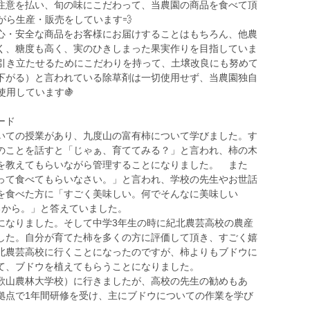
注意を払い、旬の味にこだわって、当農園の商品を食べて頂
がら生産・販売をしています💨
・安全な商品をお客様にお届けすることはもちろん、他農
く、糖度も高く、実のひきしまった果実作りを目指していま
を引き立たせるためにこだわりを持って、土壌改良にも努めて
が下がる）と言われている除草剤は一切使用せず、当農園独自
使用しています🍇
ード
ての授業があり、九度山の富有柿について学びました。す
のことを話すと「じゃぁ、育ててみる？」と言われ、柿の木
を教えてもらいながら管理することになりました。 また
って食べてもらいなさい。」と言われ、学校の先生やお世話
を食べた方に「すごく美味しい。何でそんなに美味しい
るから。」と答えていました。
なりました。そして中学3年生の時に紀北農芸高校の農産
した。自分が育てた柿を多くの方に評価して頂き、すごく嬉
北農芸高校に行くことになったのですが、柿よりもブドウに
て、ブドウを植えてもらうことになりました。
山農林大学校）に行きましたが、高校の先生の勧めもあ
拠点で1年間研修を受け、主にブドウについての作業を学び