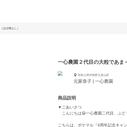
（ほぼ種なし）
一心農園２代目の大粒であま
和歌山県伊都郡九度山町
元家恭子 | 一心農園
商品説明
▼ごあいさつ
こんにちは😃一心農園二代目、ぶど
こちらは、ポケマル『4周年記念キャ