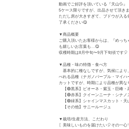
動画でご好評を頂いている『天山💦』
5ケース限りですが、出品させて頂きま
ただし房が大きすぎて、ブドウが入る
了承ください😋
▼商品概要
ご購入頂いたお客様からは、『めっち
も嬉しいお言葉も…😋
収穫時期は8月中旬〜9月下旬頃です🎈
▼品種・味の特徴・食べ方
基本的に種なしですが、気候により、
べれる品種（ナガノパープル・マイハ
カットですが、時期により品種が異なり
【🟣黒系】ピオーネ・紫玉・巨峰・
【🔴赤系】クイーンニーナ・シナノ
【🟢緑系】シャインマスカット・天
【その他】サニールージュ
▼栽培/生産方法、こだわり
〖美味しいものを届けたい🎈その一