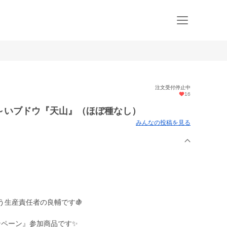
注文受付停止中
16
～いブドウ『天山』（ほぼ種なし）
みんなの投稿を見る
う生産責任者の良輔です🍇
ンペーン』参加商品です✨