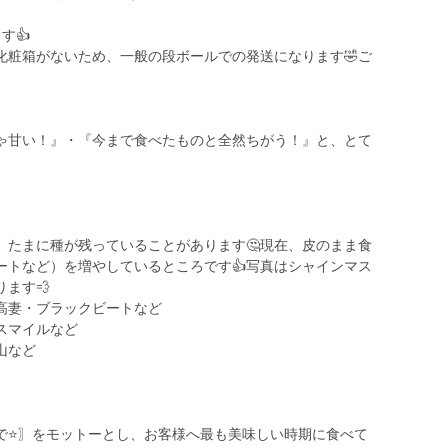
す👍
化粧箱がないため、一般の段ボールでの発送になります🤣ご
ゃ甘い！』・『今まで食べたものと全然ちがう！』と、とて
たまに種が残っていることがあります🤔現在、皮のまま食
ートなど）を増やしているところです👍写真はシャインマス
ます💨
高妻・ブラックビートなど
スマイルなど
山など
心で⭐〗をモットーとし、お客様へ最も美味しい時期に食べて