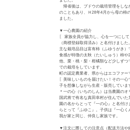
ました。
帰省後は、ブドウの栽培管理をしなが
のこともあり、Ｈ28年4月から母の
ました。
▼一心農園の紹介
〖 家族全員が協力し、心を一つにし
（商標登録取得済み）と名付けました
主な栽培品目は富有柿（ふゆうがき）
食感が特徴の太秋（たいしゅう）柿や
他、栗・桃・梨・柑橘類など少しずつ
での栽培をしています。
町の認定農業者、県からはエコファー
〖美味しいものを届けたい！その一心
子を想像しながら生産・販売していま
＊一の心（いちのしん）は当農園のオ
国武将で有名な真田幸村が住んでいた
園の名からとって『一の心』と名付け
らとって『ふゆこ』。子供は『一心く
我が家と同じ、仲良し家族です。
▼注文に際しての注意点（配送方法や