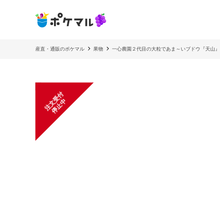
産直・通販のポケマル
果物
一心農園２代目の大粒であま～いブドウ『天山』
注
文
受
付
停
止
中