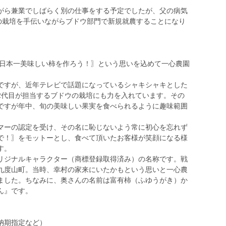
ら兼業でしばらく別の仕事をする予定でしたが、父の病気
柿の栽培を手伝いながらブドウ部門で新規就農することになり
て日本一美味しい柿を作ろう！〗という思いを込めて一心農園
。
ですが、近年テレビで話題になっているシャキシャキとした
2代目が担当するブドウの栽培にも力を入れています。その
ですが年中、旬の美味しい果実を食べられるように趣味範囲
マーの認定を受け、その名に恥じないよう常に初心を忘れず
で！〗をモットーとし、食べて頂いたお客様が笑顔になる様
す。
リジナルキャラクター（商標登録取得済み）の名称です。戦
九度山町。当時、幸村の家来にいたかもという思いと一心農
ました。ちなみに、奥さんの名前は富有柿（ふゆうがき）か
ん』です。
納期指定など）