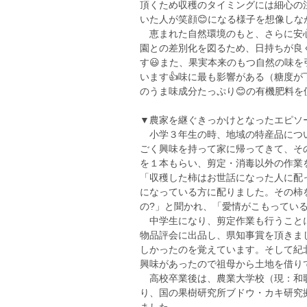
頂くため収穫のタイミングには細心の
いた人が笑顔😊になる様子を想像しな
恵まれた自然環境のもと、さらに安心
園との差別化を図るため、日持ちが良
す😃また、果実本来のもつ自然の味
います👍味に最も影響がある（糖度
のうま味成分たっぷり😊の有機肥料を
▼農家を継ぐきっかけとなったエピソ
小学３年生の時、地域の特産品につい
ごく興味を持って家に帰ってきて、そ
を１本もらい、剪定・消毒以外の作業
「収穫した柿はお世話になった人に配
になっている方に配りました。その柿
の?」と聞かれ、「愛情がこもってい
中学生になり、剪定作業も行うことに
物品評会に出品し、県知事賞を頂きま
しかったのを覚えています。そして紀
興味があったので祖母から土地を借り
高校卒業後は、農業大学校（現：和歌
り、国の果樹研究所ブドウ・カキ研究