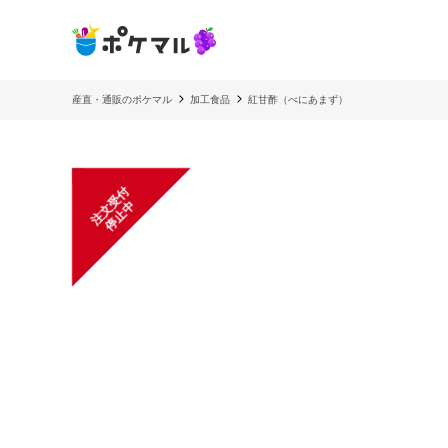
産直・通販のポケマル
加工食品
紅甘酢（べにあまず）
注
文
受
付
停
止
中