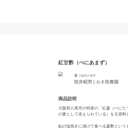
紅甘酢（べにあまず）
大阪府八尾市
筒井昭男 | カネ筒農園
商品説明
大阪府八尾市の特産の「紅蓼（べにた
の妻として添えられている）を主原料
鮎の塩焼きに漬けて食べる蓼酢という