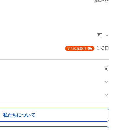
配送区分:
可
1~3日
可
私たちについて