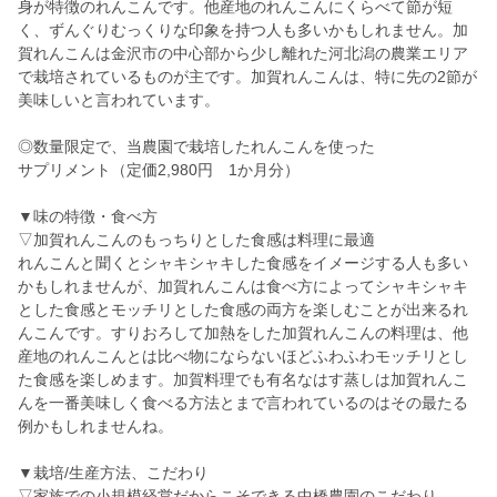
身が特徴のれんこんです。他産地のれんこんにくらべて節が短
く、ずんぐりむっくりな印象を持つ人も多いかもしれません。加
賀れんこんは金沢市の中心部から少し離れた河北潟の農業エリア
で栽培されているものが主です。加賀れんこんは、特に先の2節が
美味しいと言われています。
◎数量限定で、当農園で栽培したれんこんを使った
サプリメント（定価2,980円 1か月分）
▼味の特徴・食べ方
▽加賀れんこんのもっちりとした食感は料理に最適
れんこんと聞くとシャキシャキした食感をイメージする人も多い
かもしれませんが、加賀れんこんは食べ方によってシャキシャキ
とした食感とモッチリとした食感の両方を楽しむことが出来るれ
んこんです。すりおろして加熱をした加賀れんこんの料理は、他
産地のれんこんとは比べ物にならないほどふわふわモッチリとし
た食感を楽しめます。加賀料理でも有名なはす蒸しは加賀れんこ
んを一番美味しく食べる方法とまで言われているのはその最たる
例かもしれませんね。
▼栽培/生産方法、こだわり
▽家族での小規模経営だからこそできる中橋農園のこだわり