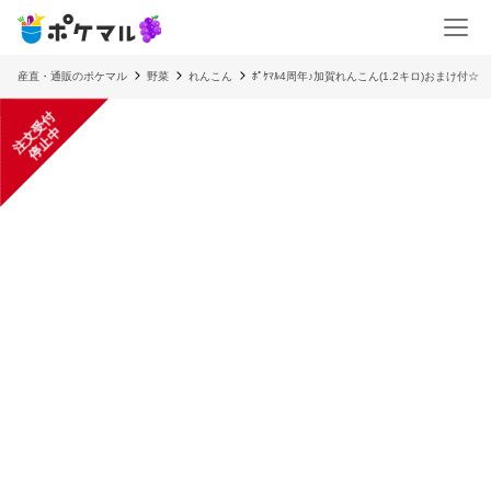
産直・通販のポケマル
野菜
れんこん
ﾎﾟｹﾏﾙ4周年♪加賀れんこん(1.2キロ)おまけ付☆
注
文
受
付
停
止
中