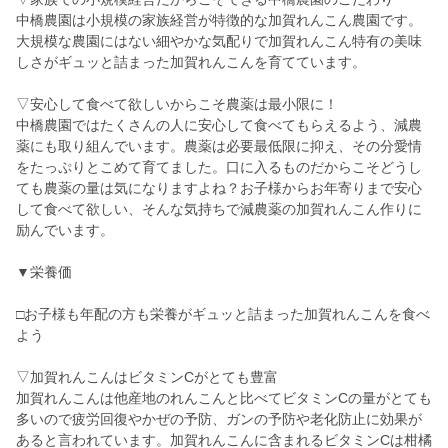
中橋農園は小規模の家族経営が特徴的な加賀れんこん農園です。
大規模な農園にはない細やかな気配りで加賀れんこん特有の美味
しさがギュッと詰まった加賀れんこんを育てています。
▽安心して食べて欲しいからこそ農薬は最小限に！
中橋農園ではたくさんの人に安心して食べてもらえるよう、減農
薬にも取り組んでいます。農薬は必要最低限に抑え、その分愛情
をたっぷりとこめて育てました。口に入るものだからこそどうし
ても農薬の量は気になりますよね？お子様からお年寄りまで安心
して食べて欲しい、そんな気持ちで減農薬の加賀れんこん作りに
励んでいます。
▼栄養価
□お子様も年配の方も栄養がギュッと詰まった加賀れんこんを食べ
よう
▽加賀れんこんはビタミンCがとても豊富
加賀れんこんは他産地のれんこんと比べてビタミンCの量がとても
多いので疲労回復やかぜの予防、ガンの予防や老化防止に効果が
あると言われています。加賀れんこんに含まれるビタミンCは柑橘