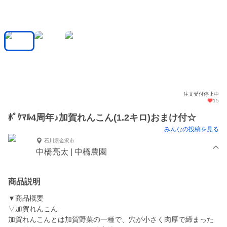
注文受付停止中
15
ﾎﾟｹﾏﾙ4周年♪加賀れんこん(1.2キロ)おまけ付☆
みんなの投稿を見る
石川県金沢市
中橋亮太 | 中橋農園
商品説明
▼商品概要
▽加賀れんこん
加賀れんこんとは加賀野菜の一種で、穴が小さく肉厚で締まった