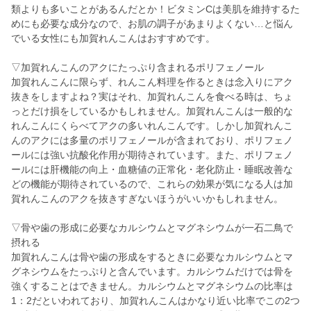
類よりも多いことがあるんだとか！ビタミンCは美肌を維持するた
めにも必要な成分なので、お肌の調子があまりよくない…と悩ん
でいる女性にも加賀れんこんはおすすめです。
▽加賀れんこんのアクにたっぷり含まれるポリフェノール
加賀れんこんに限らず、れんこん料理を作るときは念入りにアク
抜きをしますよね？実はそれ、加賀れんこんを食べる時は、ちょ
っとだけ損をしているかもしれません。加賀れんこんは一般的な
れんこんにくらべてアクの多いれんこんです。しかし加賀れんこ
んのアクには多量のポリフェノールが含まれており、ポリフェノ
ールには強い抗酸化作用が期待されています。また、ポリフェノ
ールには肝機能の向上・血糖値の正常化・老化防止・睡眠改善な
どの機能が期待されているので、これらの効果が気になる人は加
賀れんこんのアクを抜きすぎないほうがいいかもしれません。
▽骨や歯の形成に必要なカルシウムとマグネシウムが一石二鳥で
摂れる
加賀れんこんは骨や歯の形成をするときに必要なカルシウムとマ
グネシウムをたっぷりと含んでいます。カルシウムだけでは骨を
強くすることはできません。カルシウムとマグネシウムの比率は
1：2だといわれており、加賀れんこんはかなり近い比率でこの2つ