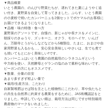
▼商品概要
いとう農園の、のんびり野菜たちが、遅れてきた夏にようやく追
い付き、夏野菜を自覚して育ってきました。ぷらす、いとう農園
の小麦粉で焼いたカンパーニュを2個セットでポケマルのお客様に
お届けできるようになりました。
▼品種・味の特徴・食べ方
夏野菜のアソートです。自慢の、新じゃがや長ナスをメインに、
朝採りのきゅうり、ズッキーニ、オクラ、モロヘイヤ、いんげ
ん、万願寺とうがらしなどなどから5種類位、たまに、おまけや自
家用野菜も入るかも…。安心安全美味しいやさいは、生でも煮て
も焼いてもとにかく美味しい‼️です。
カンパーニュはいとう農園の自然栽培のシラネコムギという
中力粉を使い、天然酵母とゲランの塩のみで素朴な味わいです。
ビーガンの方にもオススメです。
▼数量、分量の目安
あまり多すぎず程よい量で
▼栽培/生産方法、こだわり
自家製堆肥はそば殻を主とした植物性にこだわり、草や虫たちと
の共生を自然界に約束する農業をするために、JAS有機認証をと
りました。申請していない畑は、栽培方法は同じですが特別栽培
農産物のマークをいれました。