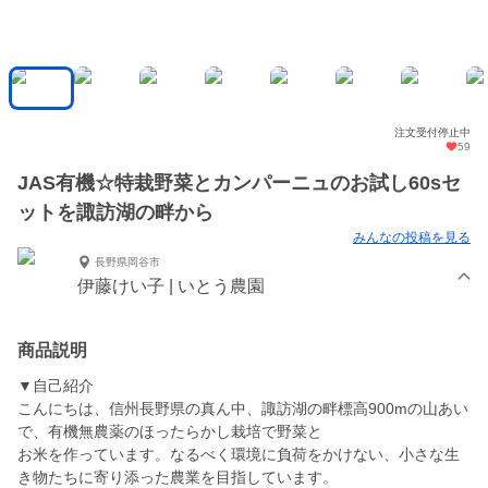
注文受付停止中
59
JAS有機☆特栽野菜とカンパーニュのお試し60sセ
ットを諏訪湖の畔から
みんなの投稿を見る
長野県岡谷市
伊藤けい子 | いとう農園
商品説明
▼自己紹介
こんにちは、信州長野県の真ん中、諏訪湖の畔標高900mの山あい
で、有機無農薬のほったらかし栽培で野菜と
お米を作っています。なるべく環境に負荷をかけない、小さな生
き物たちに寄り添った農業を目指しています。