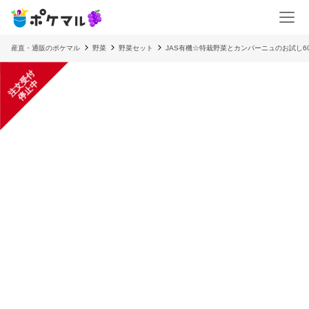
産直・通販のポケマル
野菜
野菜セット
JAS有機☆特栽野菜とカンパーニュのお試し6
注
文
受
付
停
止
中