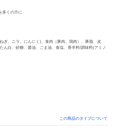
を多くの方に
長ねぎ、ニラ、にんにく)、食肉（豚肉、鶏肉）、豚脂、皮
たん白、砂糖、醤油、ごま油、食塩、香辛料/調味料(アミノ
この商品のタイプについて