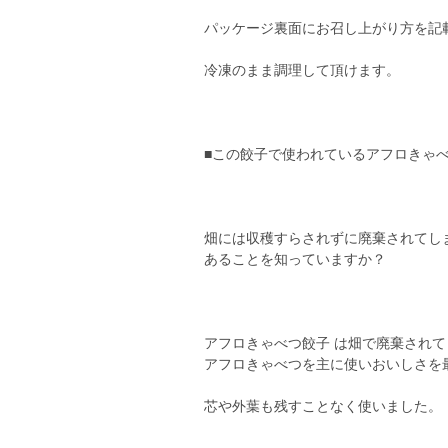
パッケージ裏面にお召し上がり方を記
冷凍のまま調理して頂けます。
■この餃子で使われているアフロきゃべ
畑には収穫すらされずに廃棄されてし
あることを知っていますか？
アフロきゃべつ餃子 は畑で廃棄されて
アフロきゃべつを主に使いおいしさを
芯や外葉も残すことなく使いました。