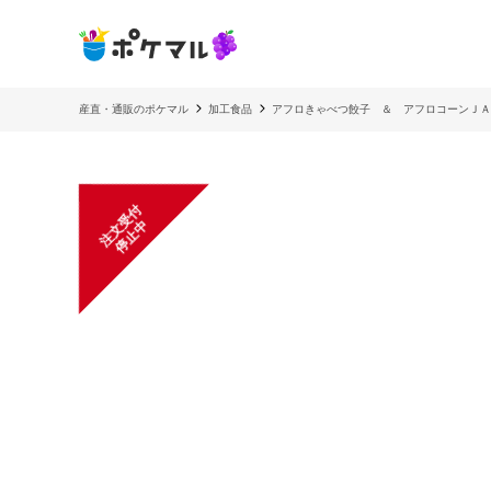
産直・通販のポケマル
加工食品
アフロきゃべつ餃子 ＆ アフロコーンＪＡ
注
文
受
付
停
止
中