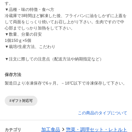
す。
▼品種・味の特徴・食べ方
冷蔵庫で3時間ほど解凍した後、フライパンに油をしかずに上蓋を
して両面をじっくり焼いてお召し上がり下さい。生肉ですので中
心部までしっかり加熱をして下さい。
▼数量、分量の目安
1個150ｇ×5個
▼栽培/生産方法、こだわり
▼注文に際しての注意点（配送方法や納期指定など）
保存方法
製造日より冷凍保存で6ヶ月。－18℃以下で冷凍保存して下さい。
#ギフト対応可
この商品のタイプについて
加工食品
惣菜・調理セット・レトルト
カテゴリ