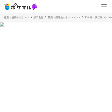
産直・通販のポケマル
加工食品
惣菜・調理セット・レトルト
幻の牛 伊江牛ハンバー