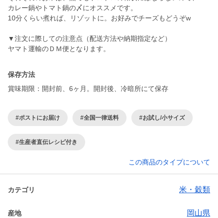
カレー鍋やトマト鍋の〆にオススメです。
10分くらい煮れば、リゾットに。お好みでチーズもどうぞw
▼注文に際しての注意点（配送方法や納期指定など）
ヤマト運輸のＤＭ便となります。
保存方法
賞味期限：開封前、6ヶ月。開封後、冷暗所にて保存
#ポストにお届け
#全国一律送料
#お試し/小サイズ
#生産者直伝レシピ付き
この商品のタイプについて
米・穀類
カテゴリ
岡山県
産地