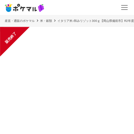
産直・通販のポケマル
米・穀類
イタリア米♪和みリゾット300ｇ【岡山県備前市】R2年
販売終了