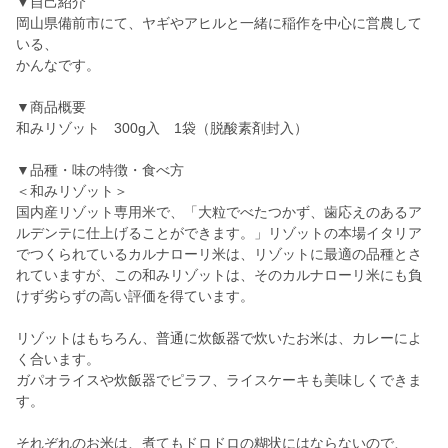
▼自己紹介
岡山県備前市にて、ヤギやアヒルと一緒に稲作を中心に営農して
いる、
かんなです。
▼商品概要
和みリゾット 300g入 1袋（脱酸素剤封入）
▼品種・味の特徴・食べ方
＜和みリゾット＞
国内産リゾット専用米で、「大粒でべたつかず、歯応えのあるア
ルデンテに仕上げることができます。」リゾットの本場イタリア
でつくられているカルナローリ米は、リゾットに最適の品種とさ
れていますが、この和みリゾットは、そのカルナローリ米にも負
けず劣らずの高い評価を得ています。
リゾットはもちろん、普通に炊飯器で炊いたお米は、カレーによ
く合います。
ガパオライスや炊飯器でピラフ、ライスケーキも美味しくできま
す。
それぞれのお米は、煮てもドロドロの糊状にはならないので、