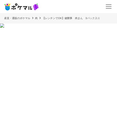
産直・通販のポケマル
肉
【レンチンでOK】健酵豚 肉まん 3パック入り