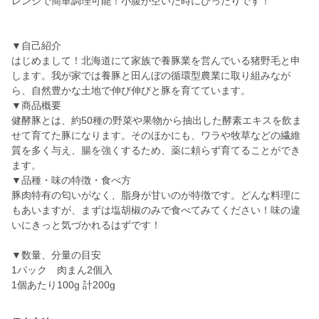
レンジで簡単調理可能！小腹が空いた時にぴったりです！
▼自己紹介
はじめまして！北海道にて家族で養豚業を営んでいる猪野毛と申
します。我が家では養豚と田んぼの循環型農業に取り組みなが
ら、自然豊かな土地で伸び伸びと豚を育てています。
▼商品概要
健酵豚とは、約50種の野菜や果物から抽出した酵素エキスを飲ま
せて育てた豚になります。そのほかにも、ワラや牧草などの繊維
質を多く与え、腸を強くするため、薬に頼らず育てることができ
ます。
▼品種・味の特徴・食べ方
豚肉特有の匂いがなく、脂身が甘いのが特徴です。どんな料理に
もあいますが、まずは塩胡椒のみで食べてみてください！味の違
いにきっと気づかれるはずです！
▼数量、分量の目安
1パック 肉まん2個入