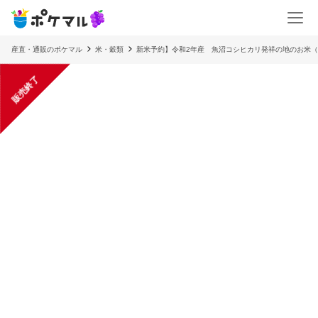
産直・通販のポケマル
米・穀類
新米予約】令和2年産 魚沼コシヒカリ発祥の地のお米（
販売終了