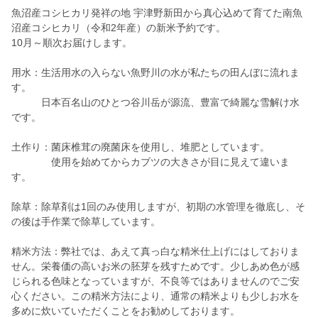
魚沼産コシヒカリ発祥の地 宇津野新田から真心込めて育てた南魚
沼産コシヒカリ（令和2年産）の新米予約です。
10月～順次お届けします。
用水：生活用水の入らない魚野川の水が私たちの田んぼに流れま
す。
日本百名山のひとつ谷川岳が源流、豊富で綺麗な雪解け水
です。
土作り：菌床椎茸の廃菌床を使用し、堆肥としています。
使用を始めてからカブツの大きさが目に見えて違いま
す。
除草：除草剤は1回のみ使用しますが、初期の水管理を徹底し、そ
の後は手作業で除草しています。
精米方法：弊社では、あえて真っ白な精米仕上げにはしておりま
せん。栄養価の高いお米の胚芽を残すためです。少しあめ色が感
じられる色味となっていますが、不良等ではありませんのでご安
心ください。この精米方法により、通常の精米よりも少しお水を
多めに炊いていただくことをお勧めしております。