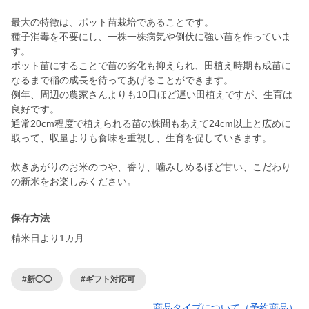
最大の特徴は、ポット苗栽培であることです。
種子消毒を不要にし、一株一株病気や倒伏に強い苗を作っていま
す。
ポット苗にすることで苗の劣化も抑えられ、田植え時期も成苗に
なるまで稲の成長を待ってあげることができます。
例年、周辺の農家さんよりも10日ほど遅い田植えですが、生育は
良好です。
通常20cm程度で植えられる苗の株間もあえて24cm以上と広めに
取って、収量よりも食味を重視し、生育を促していきます。
炊きあがりのお米のつや、香り、噛みしめるほど甘い、こだわり
の新米をお楽しみください。
保存方法
精米日より1カ月
#新◯◯
#ギフト対応可
商品タイプについて（予約商品）