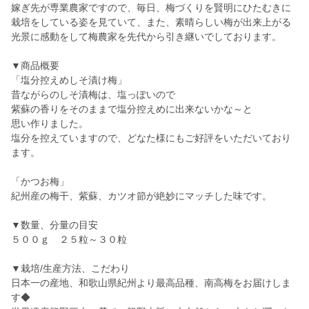
嫁ぎ先が専業農家ですので、毎日、梅づくりを賢明にひたむきに
栽培をしている姿を見ていて、また、素晴らしい梅が出来上がる
光景に感動をして梅農家を先代から引き継いでしております。
▼商品概要
「塩分控えめしそ漬け梅」
昔ながらのしそ漬梅は、塩っぽいので
紫蘇の香りをそのままで塩分控えめに出来ないかな～と
思い作りました。
塩分を控えていますので、どなた様にもご好評をいただいており
ます。
「かつお梅」
紀州産の梅干、紫蘇、カツオ節が絶妙にマッチした味です。
▼数量、分量の目安
５００ｇ ２５粒～３０粒
▼栽培/生産方法、こだわり
日本一の産地、和歌山県紀州より最高品種、南高梅をお届けしま
す◆