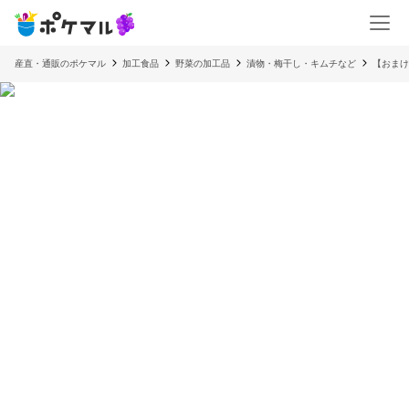
産直・通販のポケマル
加工食品
野菜の加工品
漬物・梅干し・キムチなど
【おま