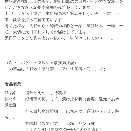
世界遺産熊野三山の麓で、熊野山脈の大自然からの大きな潤いを
いただきながら紀州南高梅を栽培をしています。
土づくりから丁寧に、常に梅の木と対話をしながら、一本、一
本、愛情を持って育てています。
育てた梅を、先代からの秘伝の梅酢と一緒に漬け込み、一粒、一
粒、大切に天日干しをしてお届けしています。
天日干しをした梅を塩分を抜いて、味付けにしております。
（以下、ポケットマルシェ事務局注記）
この商品は「和歌山県紀南エリアの生産者の商品」です。
食品表示
商品名 塩分控えめ しそ漬梅
原材料 紀州南高梅、しそ、漬け原材料（食塩、還元水あめ、
醸造酢、
たん白加水分解物）、はちみつ、調味料（アミノ酸
等）、
甘味料（ステビア）、酒精、リンゴ酢、
ビタミンB1（原材料の一部に大豆を含む）