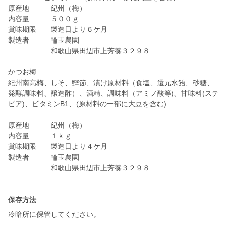
原産地 紀州（梅）
内容量 ５００ｇ
賞味期限 製造日より６ケ月
製造者 輪玉農園
和歌山県田辺市上芳養３２９８
かつお梅
紀州南高梅、しそ、鰹節、漬け原材料（食塩、還元水飴、砂糖、
発酵調味料、醸造酢）、酒精、調味料（アミノ酸等)、甘味料(ステ
ビア)、ビタミンB1、(原材料の一部に大豆を含む)
原産地 紀州（梅）
内容量 １ｋｇ
賞味期限 製造日より４ケ月
製造者 輪玉農園
和歌山県田辺市上芳養３２９８
保存方法
冷暗所に保管してください。