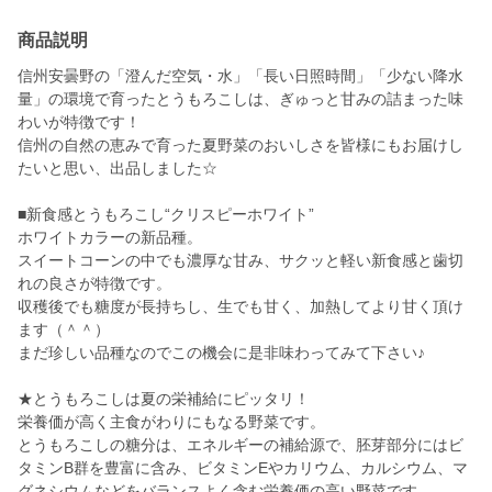
商品説明
信州安曇野の「澄んだ空気・水」「長い日照時間」「少ない降水
量」の環境で育ったとうもろこしは、ぎゅっと甘みの詰まった味
わいが特徴です！
信州の自然の恵みで育った夏野菜のおいしさを皆様にもお届けし
たいと思い、出品しました☆
■新食感とうもろこし“クリスピーホワイト”
ホワイトカラーの新品種。
スイートコーンの中でも濃厚な甘み、サクッと軽い新食感と歯切
れの良さが特徴です。
収穫後でも糖度が長持ちし、生でも甘く、加熱してより甘く頂け
ます（＾＾）
まだ珍しい品種なのでこの機会に是非味わってみて下さい♪
★とうもろこしは夏の栄補給にピッタリ！
栄養価が高く主食がわりにもなる野菜です。
とうもろこしの糖分は、エネルギーの補給源で、胚芽部分にはビ
タミンB群を豊富に含み、ビタミンEやカリウム、カルシウム、マ
グネシウムなどをバランスよく含む栄養価の高い野菜です。