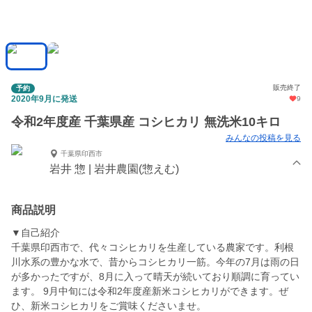
販売終了
予約
2020年9月に発送
9
令和2年度産 千葉県産 コシヒカリ 無洗米10キロ
みんなの投稿を見る
千葉県印西市
岩井 惣 | 岩井農園(惣えむ)
商品説明
▼自己紹介
千葉県印西市で、代々コシヒカリを生産している農家です。利根
川水系の豊かな水で、昔からコシヒカリ一筋。今年の7月は雨の日
が多かったですが、8月に入って晴天が続いており順調に育ってい
ます。 9月中旬には令和2年度産新米コシヒカリができます。ぜ
ひ、新米コシヒカリをご賞味くださいませ。