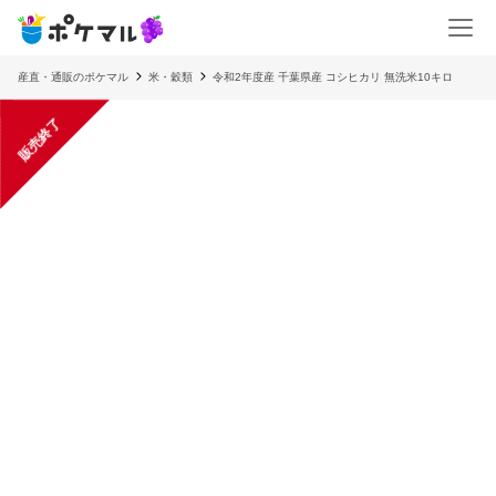
産直・通販のポケマル
米・穀類
令和2年度産 千葉県産 コシヒカリ 無洗米10キロ
販売終了