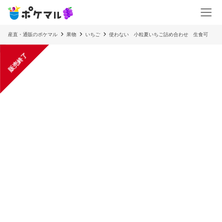
産直・通販のポケマル
果物
いちご
使わない 小粒夏いちご詰め合わせ 生食可
販売終了