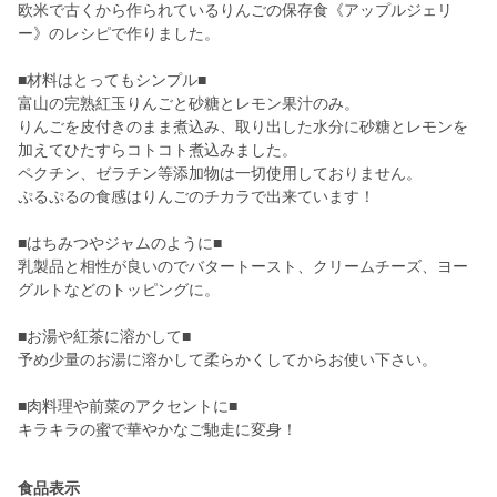
欧米で古くから作られているりんごの保存食《アップルジェリ
ー》のレシピで作りました。
■材料はとってもシンプル■
富山の完熟紅玉りんごと砂糖とレモン果汁のみ。
りんごを皮付きのまま煮込み、取り出した水分に砂糖とレモンを
加えてひたすらコトコト煮込みました。
ペクチン、ゼラチン等添加物は一切使用しておりません。
ぷるぷるの食感はりんごのチカラで出来ています！
■はちみつやジャムのように■
乳製品と相性が良いのでバタートースト、クリームチーズ、ヨー
グルトなどのトッピングに。
■お湯や紅茶に溶かして■
予め少量のお湯に溶かして柔らかくしてからお使い下さい。
■肉料理や前菜のアクセントに■
キラキラの蜜で華やかなご馳走に変身！
食品表示