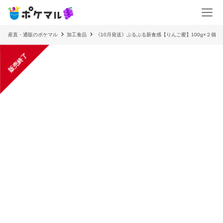
産直・通販のポケマル
加工食品
《10月発送》ぷるぷる新食感【りんご蜜】100g×２個
販売終了