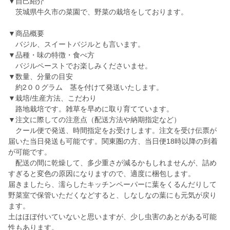
▼自己紹介
茨城県牛久市の菜園で、野菜の栽培をしております。
▼商品概要
バジル、スイートバジルとも言います。
▼品種・味の特徴・食べ方
バジルペーストでお楽しみくださいませ。
▼数量、分量の目安
約2００グラム 茎を付けて発送いたします。
▼栽培/生産方法、こだわり
路地栽培です。雑草を早めに取り育てています。
▼注文に際しての注意点（配送方法や納期指定など）
クール便で発送、時間指定をお受けします。注文を受け伝票が
届いた当日発送も可能です。関東圏の方、当日便18時以降の到着
が可能です。
配送の間に乾燥して、多少重さが減るかもしれませんが、詰め
すぎると変色の原因になりますので、適度に梱包します。
届きましたら、濡らしたキッチンペーパーに葉をくるんだりして
野菜室で保管いただくなどすると、しなしなの葉にも元気が戻り
ます。
土はほぼ付いていないと思いますが、少し虫害のあとがある可能
性もあります。