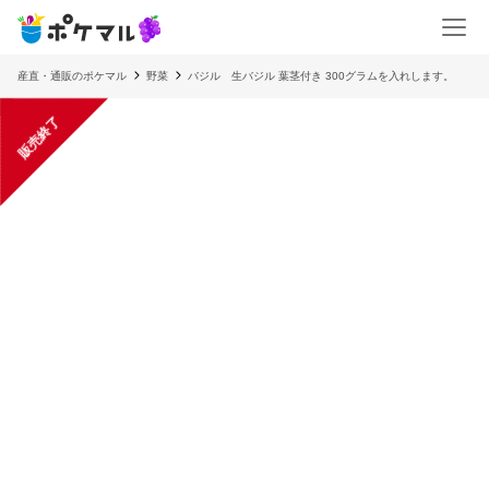
産直・通販のポケマル
野菜
バジル 生バジル 葉茎付き 300グラムを入れします。
販売終了