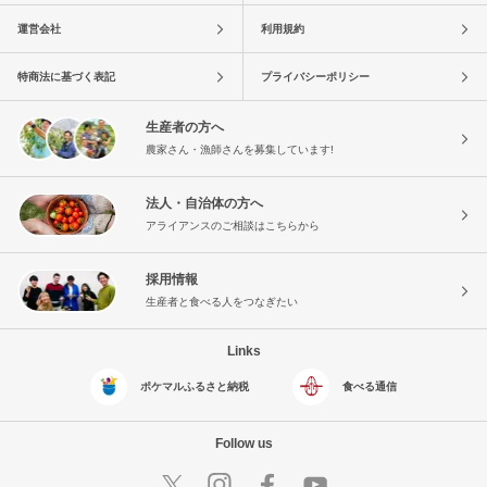
運営会社
利用規約
特商法に基づく表記
プライバシーポリシー
生産者の方へ
農家さん・漁師さんを募集しています!
法人・自治体の方へ
アライアンスのご相談はこちらから
採用情報
生産者と食べる人をつなぎたい
Links
ポケマルふるさと納税
食べる通信
Follow us