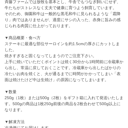
斉藤ファームでは放牧を基本とし、牛舎でもつなぎ飼いにせず、
牛たちがストレスなく丈夫で健康に育つよう飼育しています。
そのため、御園和牛は一般的な黒毛和牛に見られるような「霜降
り」肉ではありませんが、適度にサシの入った、赤身に旨みの感
じられる肉質に仕上がっております。
▼商品概要・食べ方
ステーキに最適な部位サーロインを約1.5cmの厚さにカットしま
した。
焼きすぎると固くなってしまうのでご注意下さい。
上手に焼いていただくポイントは焼く30分から1時間前に冷蔵庫か
ら出し、常温に戻しておくことです。冷蔵庫から出したばかりの
冷たいお肉を焼くと、火が通るまでに時間がかかってしまい「表
面は焼けたけど中は生焼け」の原因になってしまいます。
▼数量
250g（1枚）または500g（2枚）をギフト箱に入れて発送いたしま
す。500gの商品は1枚250g前後の商品を2枚合わせて500g以上に
なります。
▼解凍方法
冷凍便にてお届けします。