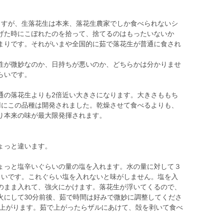
ますが、生落花生は本来、落花生農家でしか食べられないシ
げた時にこぼれたのを拾って、捨てるのはもったいないか
まりです。それがいまや全国的に茹で落花生が普通に食され
性が微妙なのか、日持ちが悪いのか、どちらかは分かりませ
らいです。
通の落花生よりも2倍近い大きさになります。大きさももち
用にこの品種は開発されました。乾燥させて食べるよりも、
り本来の味が最大限発揮されます。
ょっと違います。
ょっと塩辛いぐらいの量の塩を入れます。水の量に対して３
らいです。これぐらい塩を入れないと味がしません。塩を入
のまま入れて、強火にかけます。落花生が浮いてくるので、
火にして30分前後、茹で時間は好みで微妙に調整してくださ
で上がります。茹で上がったらザルにあけて、殻を剥いて食べ