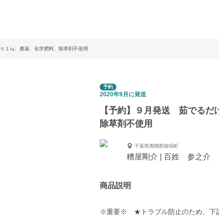
り１㎏、農薬、化学肥料、除草剤不使用
予約
2020年9月に発送
【予約】９月発送 茹でるだ
除草剤不使用
千葉県夷隅郡御宿町
糟屋剛介 | 百姓 参之介
商品説明
※重要※ ★トラブル防止のため、下