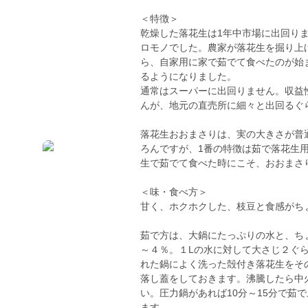
＜特徴＞
乾燥した落花生は1年中市場に出回り
ロモノでした。農家が落花生を掘り上
ら、自家用に家で茹でて食べたのが始
るようになりました。
通常はスーパーに出回りません。収益
んが、地元の直売所に細々と出回るぐ
落花生おおまさりは、実の大きさが普
ろんですが、1番の特徴は茹で落花生
生で茹でて食べた時にこそ、おおまさ
＜味・食べ方＞
甘く、ホクホクした、枝豆と食感がち
茹で方は、大鍋にたっぷりの水と、ち
～４％。１Lの水に対して大さじ２ぐ
れた鍋によく洗った殻付き落花生をそ
落し蓋をしておきます。沸騰したら中
い。圧力鍋があれば10分～15分で茹
ます。