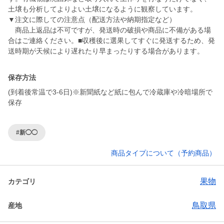
土壌も分析してよりよい土壌になるように観察しています。
▼注文に際しての注意点（配送方法や納期指定など）
商品上返品は不可ですが、発送時の破損や商品に不備がある場
合はご連絡ください。■収穫後に選果してすぐに発送するため、発
送時期が天候により遅れたり早まったりする場合があります。
保存方法
(到着後常温で3-6日)※新聞紙など紙に包んで冷蔵庫や冷暗場所で
保存
#新◯◯
商品タイプについて（予約商品）
果物
カテゴリ
鳥取県
産地