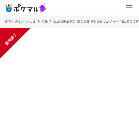
産直・通販のポケマル
果物
9/10頃追加予定_限定品種[新甘泉(しんかんせん)]3kg箱(6-9玉
販売終了