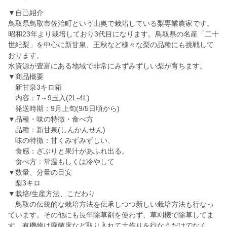
▼自己紹介
鳥取県鳥取市佐治町という山奥で栽培している梨専業農家です。
昭和23年より栽培しており3代目になります。鳥取県の名産「二十
世紀梨」を中心に新甘泉、王秋など様々な梨の品種にも挑戦して
おります。
水資源が豊富にある地域で非常にみずみずしい梨が育ちます。
▼商品概要
新甘泉3キロ箱
内容：7～9玉入(2L-4L)
発送時期：9月上旬(9/5日頃から)
▼品種・味の特徴・食べ方
品種：新甘泉(しんかんせん)
味の特徴：甘くみずみずしい、
食感：ざぶりと果汁があふれ出る。
食べ方：常温もしくは冷やして
▼数量、分量の目安
梨3キロ
▼栽培/生産方法、こだわり
鳥取の伝統的な栽培方法を伝承しつつ新しい栽培方法も行なっ
ています。その他にも長年除草剤を使わず、草刈機で除草してま
す。有機物は廃菌床など取り入れて土作りを行なうだけでなく、