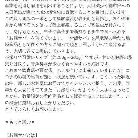
産業を創造し雇用を創出することにより、人口減少や都市部への
人口流出が進む地域の活性化に貢献することを目指しています。
この取り組みの一環として鳥取県及び岩美町と連携し、2017年6
月から地下海水を使って陸上養殖することで寄生虫が付きにく
く、身はもちろん、白子や真子まで新鮮なまま生で食べられる
「お嬢サバ」を育てています。「お嬢サバ」を鳥取県の新たな地
域産品として多くの方々に知って頂き、召し上がって頂けるよ
う、大切に育てご提供していきます。
小振りで可愛いサイズ（約250g～300g）ですが、甘いと好評の脂
乗りは良く、青魚臭さが少なく食べやすいと好評です。
これまで飲食店や百貨店、ホテル向けに出荷していましたが、コ
ロナの影響で出荷が難しい状況が続いています。こういった状況
の中、新しいお客様にお届けできるチャンスと捉え、この度、昨
年から大切に育ててきた「お嬢サバ」がようやく大きくなったこ
とから、数量限定の予約商品として販売することにしました。こ
の機会に是非お召し上がりください。
どうぞよろしくお願いします。
▼もっと読む▼
【お嬢サバとは】