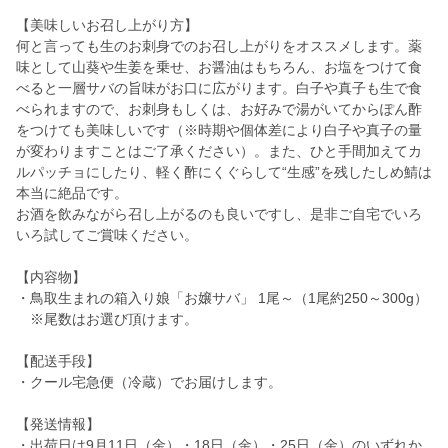
【美味しいお召し上がり方】
何と言っても生のお刺身でのお召し上がりをオススメします。薬
味として山葵や生姜を乗せ、お醤油はもちろん、お塩をつけて食
べると一層サバの旨味がお口に広がります。白子や真子も生で食
べられますので、お刺身もしくは、お好みで湯がいてからぽん酢
をつけても美味しいです（※時期や個体差により白子や真子の量
が変わりますことはご了承ください）。また、ひと手間加えてカ
ルパッチョにしたり、軽く酢にくぐらして“生感”を残したしめ鯖は
本当に絶品です。
お酒を飲みながら召し上がるのも良いですし、是非ご自宅でいろ
いろ試してご賞味ください。
【内容物】
・鳥取生まれの箱入り娘「お嬢サバ」 1尾～（1尾約250～300g）
※尾数はお選び頂けます。
【配送手段】
・クール宅急便（冷蔵）でお届けします。
【発送情報】
・出荷日は9月11日（金）・18日（金）・25日（金）のいずれか