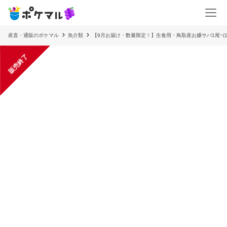
産直・通販のポケマル
魚介類
【9月お届け・数量限定！】生食用・鳥取産お嬢サバ1尾~(1尾約
販売終了