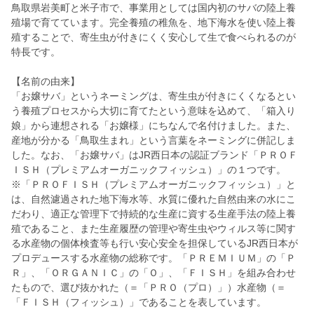
鳥取県岩美町と米子市で、事業用としては国内初のサバの陸上養
殖場で育てています。完全養殖の稚魚を、地下海水を使い陸上養
殖することで、寄生虫が付きにくく安心して生で食べられるのが
特長です。
【名前の由来】
「お嬢サバ」というネーミングは、寄生虫が付きにくくなるとい
う養殖プロセスから大切に育てたという意味を込めて、「箱入り
娘」から連想される「お嬢様」にちなんで名付けました。また、
産地が分かる「鳥取生まれ」という言葉をネーミングに併記しま
した。なお、「お嬢サバ」はJR西日本の認証ブランド「ＰＲＯＦ
ＩＳＨ（プレミアムオーガニックフィッシュ）」の１つです。
※「ＰＲＯＦＩＳＨ（プレミアムオーガニックフィッシュ）」と
は、自然濾過された地下海水等、水質に優れた自然由来の水にこ
だわり、適正な管理下で持続的な生産に資する生産手法の陸上養
殖であること、また生産履歴の管理や寄生虫やウィルス等に関す
る水産物の個体検査等も行い安心安全を担保しているJR西日本が
プロデュースする水産物の総称です。「ＰＲＥＭＩＵＭ」の「Ｐ
Ｒ」、「ＯＲＧＡＮＩＣ」の「Ｏ」、「ＦＩＳＨ」を組み合わせ
たもので、選び抜かれた（＝「ＰＲＯ（プロ）」）水産物（＝
「ＦＩＳＨ（フィッシュ）」であることを表しています。