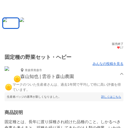
販売終了
17
固定種の野菜セット・ヘビー
みんなの投稿を見る
青森県青森市
森山知也 | 雲谷ト森山農園
マークのついた生産者さんは、過去1年間で平均して特に高い評価を得
ています。
生産者バッジの基準が新しくなりました。
詳しくはこちら
商品説明
固定種とは、長年に渡り採種され続けた品種のこと。しかるべき
食事を考えると、採種を繰り返してきたのは人類の偉業。いわゆ