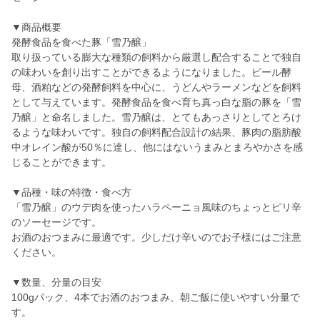
▼商品概要
発酵食品を食べた豚「雪乃醸」
取り扱っている膨大な種類の飼料から厳選し配合することで独自
の味わいを創り出すことができるようになりました。ビール酵
母、酒粕などの発酵飼料を中心に、うどんやラーメンなどを飼料
として与えています。発酵食品を食べ育ち真っ白な脂の豚を「雪
乃醸」と命名しました。雪乃醸は、とてもあっさりとしてとろけ
るような味わいです。独自の飼料配合設計の結果、豚肉の脂肪酸
中オレイン酸が50％に達し、他にはないうまみとまろやかさを感
じることができます。
▼品種・味の特徴・食べ方
「雪乃醸」のウデ肉を使ったハラペーニョ風味のちょっとピリ辛
のソーセージです。
お酒のおつまみに最適です。少しだけ辛いのでお子様にはご注意
ください。
▼数量、分量の目安
100gパック、4本でお酒のおつまみ、朝ご飯に使いやすい分量で
す。