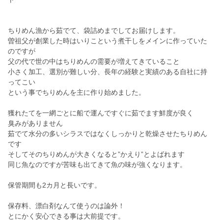
ちりめん漁から茹でて、袋詰めまでしてお届けします。
曽祖父が創業した時はいりこという煮干しをメインに作っていた
のですが
父の代で世の中はちりめんの需要が増えてきていること
小さく加工、選別が難しい分、長年の経験と実績のある自社に持
ってこい
という事でちりめんを主に作り始めました。
獲れたてを一網ごとに船で運んですぐに茹でます鮮度が良く
臭みがありません
茹でて水分の多いシラスではなくしっかりと乾燥させたちりめん
です
そしてそのちりめんが大きくなると”かえり”とよばれます
同じ魚なのですが苦味も出てきて魚の味が強くなります。
保管期間も2カ月と長いです。
保存料、漂白剤なんて使うのは論外！
とにかく安心できる事は大前提です。