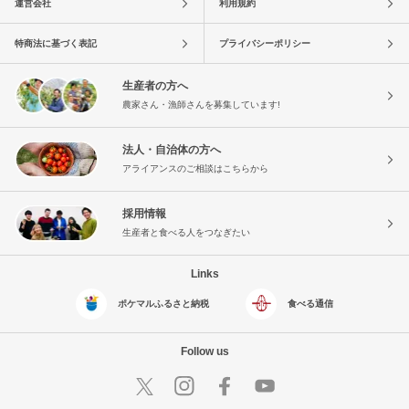
運営会社
利用規約
特商法に基づく表記
プライバシーポリシー
生産者の方へ
農家さん・漁師さんを募集しています!
法人・自治体の方へ
アライアンスのご相談はこちらから
採用情報
生産者と食べる人をつなぎたい
Links
ポケマルふるさと納税
食べる通信
Follow us