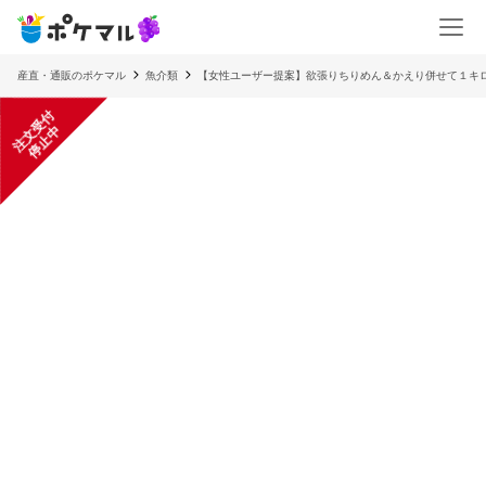
産直・通販のポケマル
魚介類
【女性ユーザー提案】欲張りちりめん＆かえり併せて１キ
注
文
受
付
停
止
中