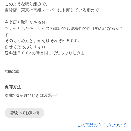
このような取り組みで、
百貨店、東京の高級スーパーにも卸している網元です
有名店と取引がある分、
ちょっとした色、サイズの違いでも規格外のちりめんになるんで
す
そのちりめんと、かえりそれぞれ５００g
併せてたっぷり１キロ
送料は５００gの時と同じでたっぷり届きます！
#海の幸
保存方法
冷蔵で2ヶ月ひじきは常温一年
#訳あってお買い得
この商品のタイプについて