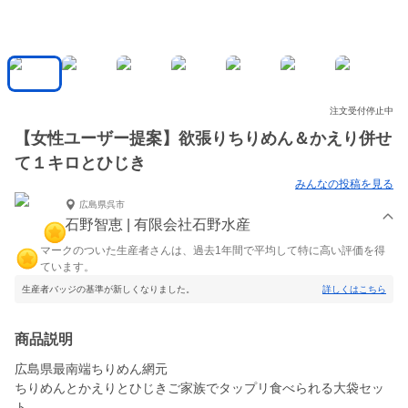
注文受付停止中
【女性ユーザー提案】欲張りちりめん＆かえり併せ
て１キロとひじき
みんなの投稿を見る
広島県呉市
石野智恵 | 有限会社石野水産
マークのついた生産者さんは、過去1年間で平均して特に高い評価を得
ています。
生産者バッジの基準が新しくなりました。
詳しくはこちら
商品説明
広島県最南端ちりめん網元
ちりめんとかえりとひじきご家族でタップリ食べられる大袋セッ
ト