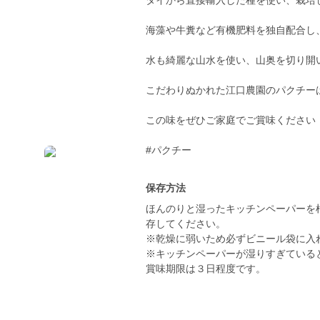
タイから直接輸入した種を使い、栽培
海藻や牛糞など有機肥料を独自配合し
水も綺麗な山水を使い、山奥を切り開
こだわりぬかれた江口農園のパクチー
この味をぜひご家庭でご賞味ください
#パクチー
保存方法
ほんのりと湿ったキッチンペーパーを
存してください。
※乾燥に弱いため必ずビニール袋に入
※キッチンペーパーが湿りすぎている
賞味期限は３日程度です。