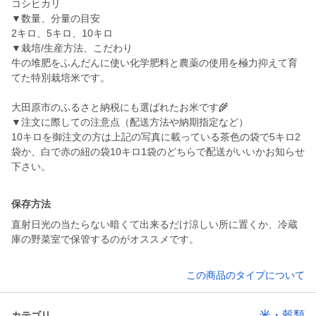
コシヒカリ
▼数量、分量の目安
2キロ、5キロ、10キロ
▼栽培/生産方法、こだわり
牛の堆肥をふんだんに使い化学肥料と農薬の使用を極力抑えて育
てた特別栽培米です。
大田原市のふるさと納税にも選ばれたお米です🌾
▼注文に際しての注意点（配送方法や納期指定など）
10キロを御注文の方は上記の写真に載っている茶色の袋で5キロ2
袋か、白で赤の紐の袋10キロ1袋のどちらで配送がいいかお知らせ
下さい。
保存方法
直射日光の当たらない暗くて出来るだけ涼しい所に置くか、冷蔵
庫の野菜室で保管するのがオススメです。
この商品のタイプについて
米・穀類
カテゴリ