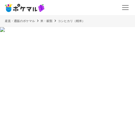
産直・通販のポケマル
米・穀類
コシヒカリ（精米）