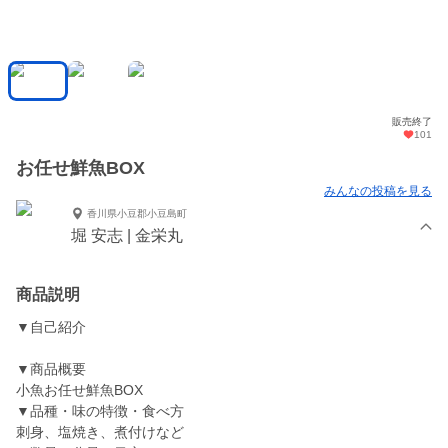
販売終了
101
お任せ鮮魚BOX
みんなの投稿を見る
香川県小豆郡小豆島町
堀 安志 | 金栄丸
商品説明
▼自己紹介
▼商品概要
小魚お任せ鮮魚BOX
▼品種・味の特徴・食べ方
刺身、塩焼き、煮付けなど