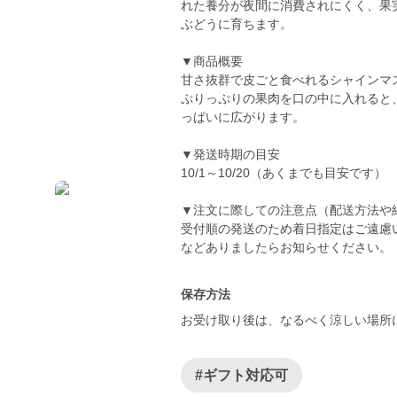
れた養分が夜間に消費されにくく、果
ぶどうに育ちます。
▼商品概要
甘さ抜群で皮ごと食べれるシャインマ
ぷりっぷりの果肉を口の中に入れると
っぱいに広がります。
▼発送時期の目安
10/1～10/20（あくまでも目安です）
▼注文に際しての注意点（配送方法や
受付順の発送のため着日指定はご遠慮
保存方法
お受け取り後は、なるべく涼しい場所
#ギフト対応可