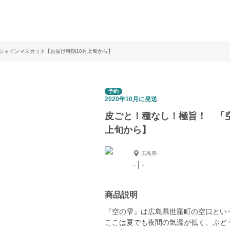
シャインマスカット【お届け時期10月上旬から】
予約
2020年10月に発送
皮ごと！種なし！極旨！ 「
上旬から】
広島県-
- | -
商品説明
『空の雫』は広島県世羅町の空口という
ここは夏でも夜間の気温が低く、ぶど