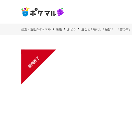
産直・通販のポケマル
果物
ぶどう
皮ごと！種なし！極旨！ 「空の雫」
販売終了