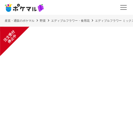
産直・通販のポケマル
野菜
エディブルフラワー・食用花
エディブルフラワー ミック
注
文
受
付
停
止
中