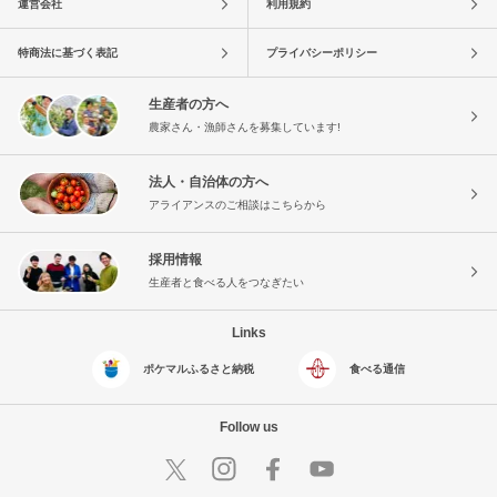
運営会社
利用規約
特商法に基づく表記
プライバシーポリシー
生産者の方へ
農家さん・漁師さんを募集しています!
法人・自治体の方へ
アライアンスのご相談はこちらから
採用情報
生産者と食べる人をつなぎたい
Links
ポケマルふるさと納税
食べる通信
Follow us