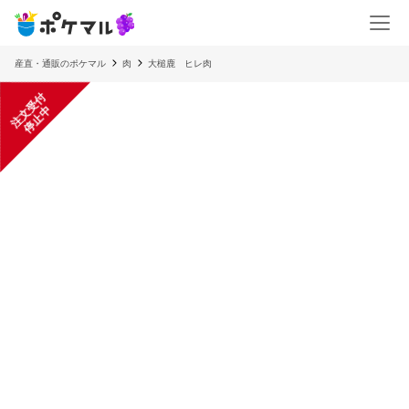
産直・通販のポケマル
肉
大槌鹿 ヒレ肉
注
文
受
付
停
止
中