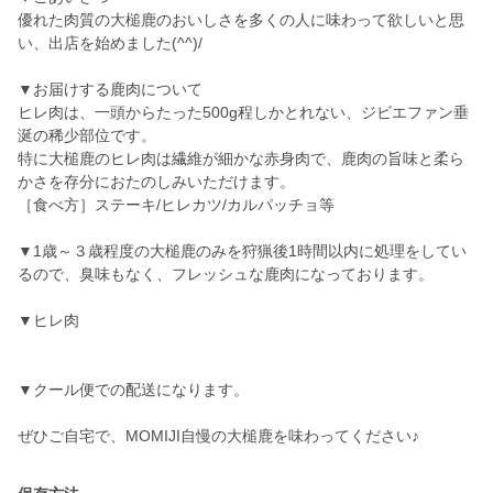
優れた肉質の大槌鹿のおいしさを多くの人に味わって欲しいと思
い、出店を始めました(^^)/
▼お届けする鹿肉について
ヒレ肉は、一頭からたった500g程しかとれない、ジビエファン垂
涎の稀少部位です。
特に大槌鹿のヒレ肉は繊維が細かな赤身肉で、鹿肉の旨味と柔ら
かさを存分におたのしみいただけます。
［食べ方］ステーキ/ヒレカツ/カルパッチョ等
▼1歳～３歳程度の大槌鹿のみを狩猟後1時間以内に処理をしてい
るので、臭味もなく、フレッシュな鹿肉になっております。
▼ヒレ肉
▼クール便での配送になります。
ぜひご自宅で、MOMIJI自慢の大槌鹿を味わってください♪