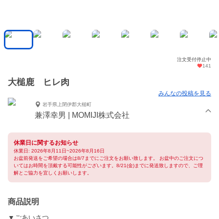
注文受付停止中
141
大槌鹿 ヒレ肉
みんなの投稿を見る
岩手県上閉伊郡大槌町
兼澤幸男 | MOMIJI株式会社
休業日に関するお知らせ
休業日: 2026年8月11日~2026年8月16日
お盆前発送をご希望の場合は8/7までにご注文をお願い致します。 お盆中のご注文につ
いてはお時間を頂戴する可能性がございます。8/21(金)までに発送致しますので、ご理
解とご協力を宜しくお願いします。
商品説明
▼ごあいさつ