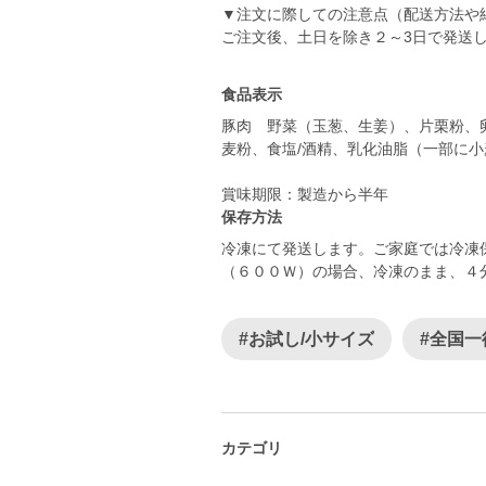
▼注文に際しての注意点（配送方法や
ご注文後、土日を除き２～3日で発送
食品表示
豚肉 野菜（玉葱、生姜）、片栗粉、
麦粉、食塩/酒精、乳化油脂（一部に
賞味期限：製造から半年
保存方法
冷凍にて発送します。ご家庭では冷凍
（６００Ｗ）の場合、冷凍のまま、４
#お試し/小サイズ
#全国一
カテゴリ