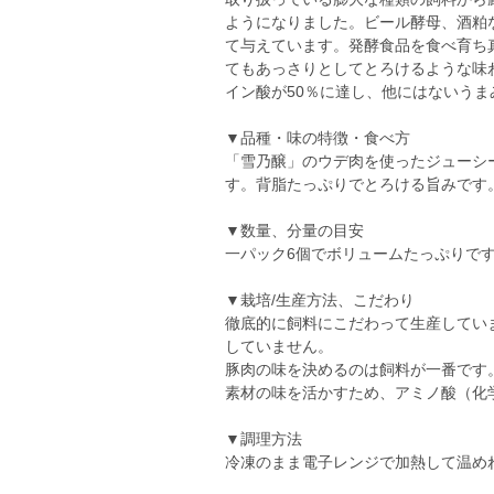
ようになりました。ビール酵母、酒粕
て与えています。発酵食品を食べ育ち
てもあっさりとしてとろけるような味
イン酸が50％に達し、他にはないう
▼品種・味の特徴・食べ方
「雪乃醸」のウデ肉を使ったジューシ
す。背脂たっぷりでとろける旨みです
▼数量、分量の目安
一パック6個でボリュームたっぷりです
▼栽培/生産方法、こだわり
徹底的に飼料にこだわって生産してい
していません。
豚肉の味を決めるのは飼料が一番です
素材の味を活かすため、アミノ酸（化
▼調理方法
冷凍のまま電子レンジで加熱して温め