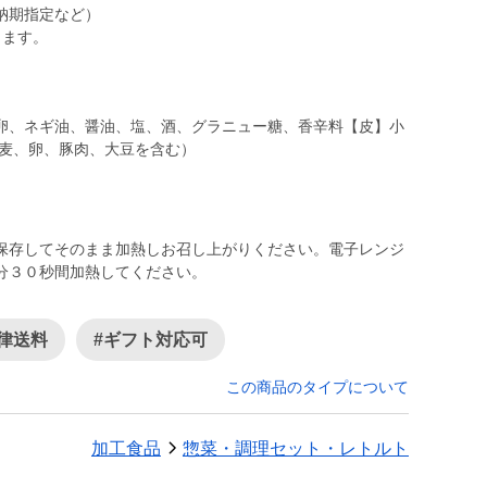
納期指定など）
します。
卵、ネギ油、醤油、塩、酒、グラニュー糖、香辛料【皮】小
小麦、卵、豚肉、大豆を含む）
保存してそのまま加熱しお召し上がりください。電子レンジ
分３０秒間加熱してください。
律送料
#ギフト対応可
この商品のタイプについて
加工食品
惣菜・調理セット・レトルト