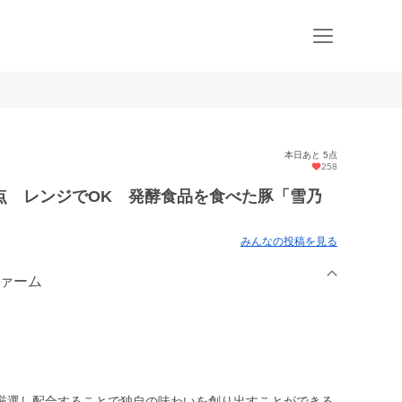
本日あと 5点
258
点 レンジでOK 発酵食品を食べた豚「雪乃
みんなの投稿を見る
ファーム
厳選し配合することで独自の味わいを創り出すことができる