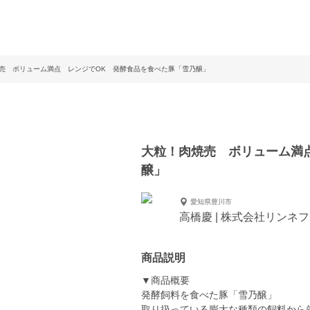
売 ボリューム満点 レンジでOK 発酵食品を食べた豚「雪乃醸」
大粒！肉焼売 ボリューム満
醸」
愛知県豊川市
高橋慶 | 株式会社リンネ
商品説明
▼商品概要
発酵飼料を食べた豚「雪乃醸」
取り扱っている膨大な種類の飼料から