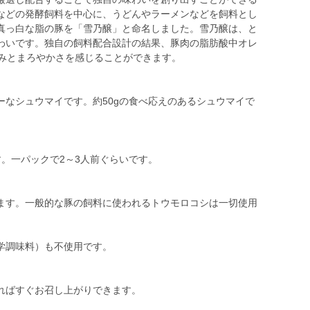
などの発酵飼料を中心に、うどんやラーメンなどを飼料とし
真っ白な脂の豚を「雪乃醸」と命名しました。雪乃醸は、と
わいです。独自の飼料配合設計の結果、豚肉の脂肪酸中オレ
まみとまろやかさを感じることができます。
ーなシュウマイです。約50gの食べ応えのあるシュウマイで
。
。一パックで2～3人前ぐらいです。
ます。一般的な豚の飼料に使われるトウモロコシは一切使用
。
学調味料）も不使用です。
ればすぐお召し上がりできます。