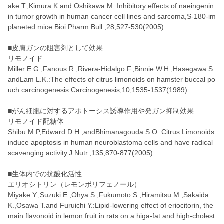
ake T.,Kimura K.and Oshikawa M.:Inhibitory effects of naeingenin
in tumor growth in human cancer cell lines and sarcoma,S-180-im
planeted mice.Bioi.Pharm.Bull.,28,527-530(2005).
■皮膚ガンの阻害剤として効果
リモノイド
Miller E.G.,Fanous R.,Rivera-Hidalgo F.,Binnie W.H.,Hasegawa S.
andLam L.K.:The effects of citrus limonoids on hamster buccal po
uch carcinogenesis.Carcinogenesis,10,1535-1537(1989).
■がん細胞に対するアポトーシス誘導作用や発ガン抑制効果
リモノイド配糖体
Shibu M.P,Edward D.H.,andBhimanagouda S.O.:Citrus Limonoids
induce apoptosis in human neuroblastoma cells and have radical
scavenging activity.J.Nutr.,135,870-877(2005).
■生体内での抗酸化活性
エリオシトリン（レモンポリフェノール）
Miyake Y.,Suzuki E.,Ohya S.,Fukumoto S.,Hiramitsu M.,Sakaida
K.,Osawa T.and Furuichi Y.:Lipid-lowering effect of eriocitorin, the
main flavonoid in lemon fruit in rats on a higa-fat and high-cholest