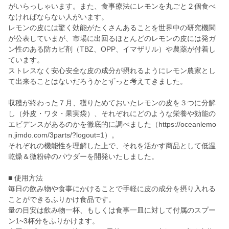
がいらっしゃいます。また、食事療法にレモンを丸ごと２個食べ
なければならない人がいます。
レモンの皮には驚く効能がたくさんあることを世界中の研究機関
が公表していまが、市場に出回るほとんどのレモンの皮には発ガ
ン性のある防カビ剤（TBZ、OPP、イマザリル）や農薬が付着し
ています。
ストレスなく安心安全な皮の成分が摂れるようにレモン農家とし
て出来ることはないだろうかとずっと考えてきました。
収穫が終わった７月、穫りためておいたレモンの皮を３つに分解
し（外皮・ワタ・果実袋）、それぞれにどのような栄養や効能の
エビデンスがあるのかを徹底的に調べました（https://oceanlemo
n.jimdo.com/3parts/?logout=1）。
それぞれの機能性を理解した上で、それを活かす商品として低温
乾燥＆微粉砕のパウダーを開発いたしました。
■ 使用方法
毎日の飲み物や食事にかけることで手軽に皮の成分を摂り入れる
ことができるふりかけ食品です。
量の目安は飲み物一杯、もしくは食事一皿に対して付属のスプー
ン1~3杯分をふりかけます。