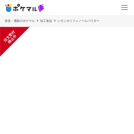
産直・通販のポケマル
加工食品
レモンポリフェノールパウダー
注
文
受
付
停
止
中