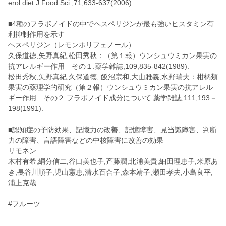
erol diet.J.Food Sci.,71,633-637(2006).
■4種のフラボノイドの中でヘスペリジンが最も強いヒスタミン有
利抑制作用を示す
ヘスペリジン（レモンポリフェノール）
久保道徳,矢野真紀,松田秀秋：（第１報）ウンシュウミカン果実の
抗アレルギー作用 その１.薬学雑誌,109,835-842(1989).
松田秀秋,矢野真紀,久保道徳, 飯沼宗和,大山雅義,水野瑞夫：柑橘類
果実の薬理学的研究（第２報）ウンシュウミカン果実の抗アレル
ギー作用 その２.フラボノイド成分について.薬学雑誌,111,193－
198(1991).
■認知症の予防効果、記憶力の改善、記憶障害、見当識障害、判断
力の障害、言語障害などの中核障害に改善の効果
リモネン
木村有希,綱分信二,谷口美也子,斉藤潤,北浦美貴,細田理恵子,米原あ
き,長谷川順子,児山憲恵,清水百合子,森本靖子,瀬田孝夫,小島良平,
浦上克哉
#フルーツ