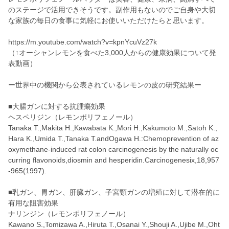
のステージで活用できそうです。副作用もないのでご自身や大切
な家族の毎日の食事に気軽にお使いいただけたらと思います。
https://m.youtube.com/watch?v=kpnYcuVz27k
（↑オーシャンレモンを食べた3,000人からの健康効果について発
表動画）
ー世界中の機関から公表されているレモンの皮の研究結果ー
■大腸ガンに対する抗腫瘍効果
ヘスペリジン（レモンポリフェノール）
Tanaka T.,Makita H.,Kawabata K.,Mori H.,Kakumoto M.,Satoh K.,
Hara K.,Umida T.,Tanaka T.andOgawa H.:Chemoprevention of az
oxymethane-induced rat colon carcinogenesis by the naturally oc
curring flavonoids,diosmin and hesperidin.Carcinogenesix,18,957
-965(1997).
■乳ガン、胃ガン、肝臓ガン、子宮頸ガンの増殖に対して潜在的に
有用な阻害効果
ナリンジン（レモンポリフェノール）
Kawano S.,Tomizawa A.,Hiruta T.,Osanai Y.,Shouji A.,Ujibe M.,Oht