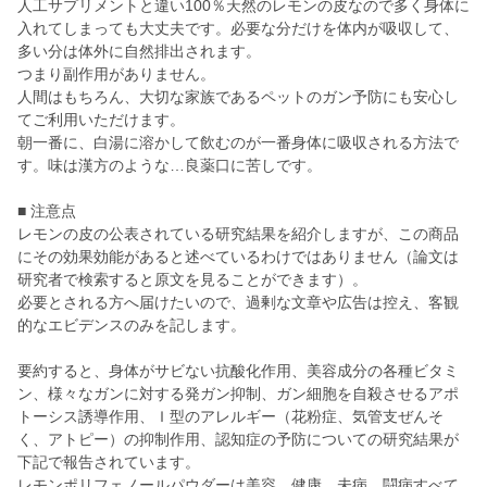
人工サプリメントと違い100％天然のレモンの皮なので多く身体に
入れてしまっても大丈夫です。必要な分だけを体内が吸収して、
多い分は体外に自然排出されます。
つまり副作用がありません。
人間はもちろん、大切な家族であるペットのガン予防にも安心し
てご利用いただけます。
朝一番に、白湯に溶かして飲むのが一番身体に吸収される方法で
す。味は漢方のような…良薬口に苦しです。
■ 注意点
レモンの皮の公表されている研究結果を紹介しますが、この商品
にその効果効能があると述べているわけではありません（論文は
研究者で検索すると原文を見ることができます）。
必要とされる方へ届けたいので、過剰な文章や広告は控え、客観
的なエビデンスのみを記します。
要約すると、身体がサビない抗酸化作用、美容成分の各種ビタミ
ン、様々なガンに対する発ガン抑制、ガン細胞を自殺させるアポ
トーシス誘導作用、Ｉ型のアレルギー（花粉症、気管支ぜんそ
く、アトピー）の抑制作用、認知症の予防についての研究結果が
下記で報告されています。
レモンポリフェノールパウダーは美容、健康、未病、闘病すべて