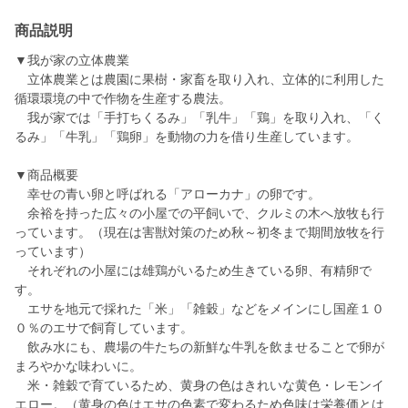
商品説明
▼我が家の立体農業
立体農業とは農園に果樹・家畜を取り入れ、立体的に利用した
循環環境の中で作物を生産する農法。
我が家では「手打ちくるみ」「乳牛」「鶏」を取り入れ、「く
るみ」「牛乳」「鶏卵」を動物の力を借り生産しています。
▼商品概要
幸せの青い卵と呼ばれる「アローカナ」の卵です。
余裕を持った広々の小屋での平飼いで、クルミの木へ放牧も行
っています。（現在は害獣対策のため秋～初冬まで期間放牧を行
っています）
それぞれの小屋には雄鶏がいるため生きている卵、有精卵で
す。
エサを地元で採れた「米」「雑穀」などをメインにし国産１０
０％のエサで飼育しています。
飲み水にも、農場の牛たちの新鮮な牛乳を飲ませることで卵が
まろやかな味わいに。
米・雑穀で育ているため、黄身の色はきれいな黄色・レモンイ
エロー。（黄身の色はエサの色素で変わるため色味は栄養価とは