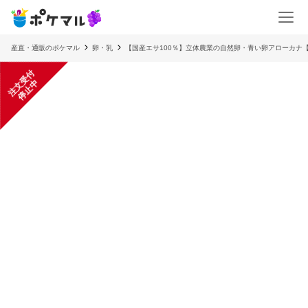
産直・通販のポケマル
卵・乳
【国産エサ100％】立体農業の自然卵・青い卵アローカナ
注
文
受
付
停
止
中