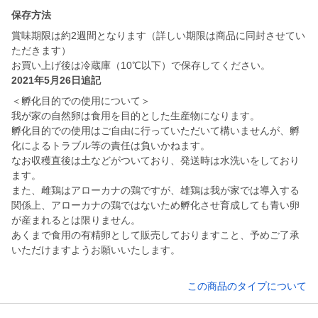
保存方法
賞味期限は約2週間となります（詳しい期限は商品に同封させてい
ただきます）
お買い上げ後は冷蔵庫（10℃以下）で保存してください。
2021年5月26日追記
＜孵化目的での使用について＞
我が家の自然卵は食用を目的とした生産物になります。
孵化目的での使用はご自由に行っていただいて構いませんが、孵
化によるトラブル等の責任は負いかねます。
なお収穫直後は土などがついており、発送時は水洗いをしており
ます。
また、雌鶏はアローカナの鶏ですが、雄鶏は我が家では導入する
関係上、アローカナの鶏ではないため孵化させ育成しても青い卵
が産まれるとは限りません。
あくまで食用の有精卵として販売しておりますこと、予めご了承
いただけますようお願いいたします。
この商品のタイプについて