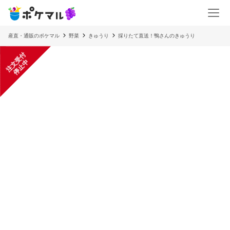
産直・通販のポケマル
野菜
きゅうり
採りたて直送！鴨さんのきゅうり
注
文
受
付
停
止
中