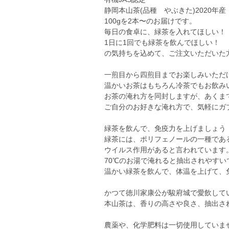
静岡本山茶(品種 やぶきた)2020年産
100gを2本〜のお届けです。
毎日の食卓に、緑茶を入れてほしい！
1日に1回でも緑茶を飲んでほしい！
の気持ちを込めて、ご注文いただいた
一煎目から四煎目までお楽しみいただ
温かいお茶はもちろん冷茶でもお飲み
お茶の淹れ方を同封しますが、あくま
ご自分のお好きな淹れ方で、気軽にガ
緑茶を飲んで、免疫力を上げましょう
緑茶には、ポリフェノールの一種であ
ウイルス作用があると言われています
70℃のお湯で淹れると抽出されやすい
温かい緑茶を飲んで、体温を上げて、
かつて徳川家康公が駿府城で愛飲して
本山茶は、香りの高さや良さ、抽出さ
農薬や、化学肥料は一切使用していま