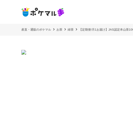
産直・通販のポケマル
お茶
緑茶
【定期便/月1お届け】JAS認定本山茶10