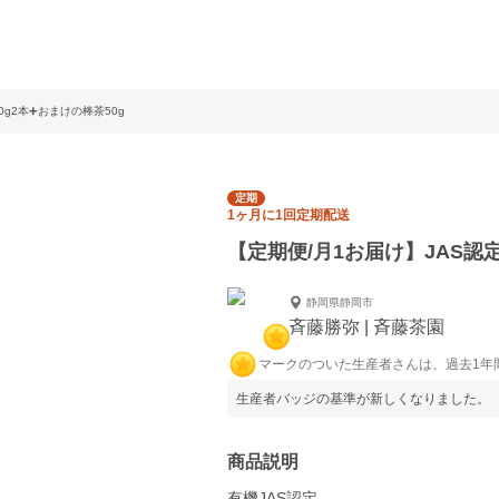
0g2本➕おまけの棒茶50g
定期
1ヶ月に1回定期配送
【定期便/月1お届け】JAS認定
静岡県静岡市
斉藤勝弥 | 斉藤茶園
マークのついた生産者さんは、過去1年
生産者バッジの基準が新しくなりました。
商品説明
有機JAS認定