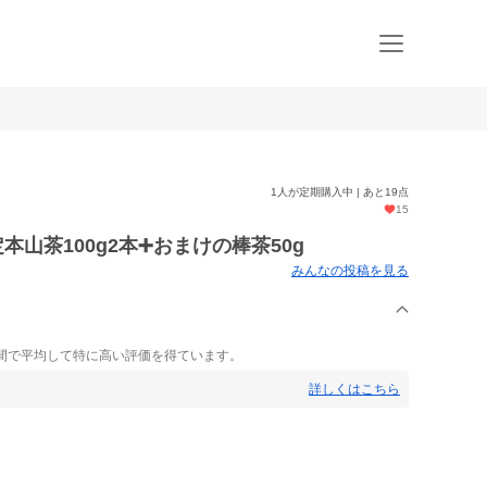
1人が定期購入中 | あと19点
15
本山茶100g2本➕おまけの棒茶50g
みんなの投稿を見る
間で平均して特に高い評価を得ています。
詳しくはこちら