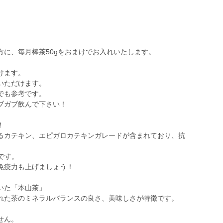
方に、毎月棒茶50gをおまけでお入れいたします。
けます。
いただけます。
でも参考です。
ブガブ飲んで下さい！
！
るカテキン、エピガロカテキンガレードが含まれており、抗
。
です。
免疫力も上げましょう！
いた「本山茶」
れた茶のミネラルバランスの良さ、美味しさが特徴です。
せん。