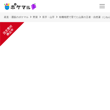
産直・通販のポケマル
野菜
長芋・山芋
有機堆肥で育てた山菜の王者・自然薯（じねん
注
文
受
付
停
止
中