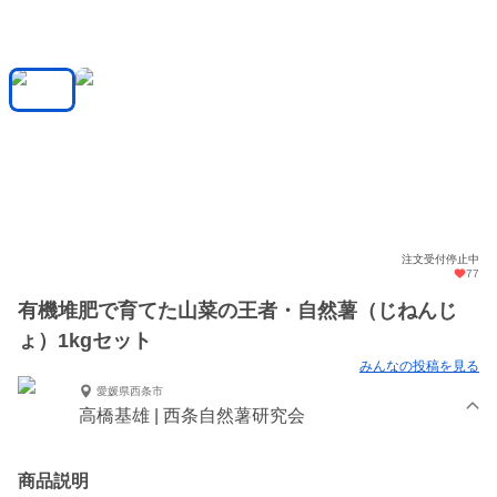
注文受付停止中
77
有機堆肥で育てた山菜の王者・自然薯（じねんじ
ょ）1kgセット
みんなの投稿を見る
愛媛県西条市
高橋基雄 | 西条自然薯研究会
商品説明