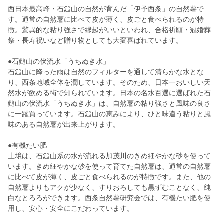
西日本最高峰・石鎚山の自然が育んだ「伊予西条」の自然薯で
す。通常の自然薯に比べて皮が薄く、皮ごと食べられるのが特
徴。驚異的な粘り強さで縁起がいいといわれ、合格祈願・冠婚葬
祭・長寿祝いなど贈り物としても大変喜ばれています。
●石鎚山の伏流水「うちぬき水」
石鎚山に降った雨は自然のフィルターを通して清らかな水とな
り、西条地域全体を潤しています。そのため、日本一おいしい天
然水が飲める街で知られています。日本の名水百選に選ばれた石
鎚山の伏流水「うちぬき水」は、自然薯の粘り強さと風味の良さ
に一躍買っています。石鎚山の恵みにより、ひと味違う粘りと風
味のある自然薯が出来上がります。
●有機たい肥
土壌は、石鎚山系の水が流れる加茂川のきめ細やかな砂を使って
います。きめ細やかな砂を使って育てた自然薯は、通常の自然薯
に比べて皮が薄く、皮ごと食べられるのが特徴です。また、他の
自然薯よりもアクが少なく、すりおろしても黒ずむことなく、純
白なとろろができます。西条自然薯研究会では、有機たい肥を使
用し、安心・安全にこだわっています。