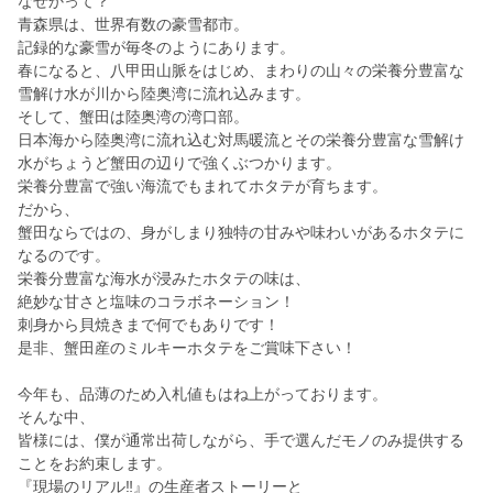
なぜかって？
青森県は、世界有数の豪雪都市。
記録的な豪雪が毎冬のようにあります。
春になると、八甲田山脈をはじめ、まわりの山々の栄養分豊富な
雪解け水が川から陸奥湾に流れ込みます。
そして、蟹田は陸奥湾の湾口部。
日本海から陸奥湾に流れ込む対馬暖流とその栄養分豊富な雪解け
水がちょうど蟹田の辺りで強くぶつかります。
栄養分豊富で強い海流でもまれてホタテが育ちます。
だから、
蟹田ならではの、身がしまり独特の甘みや味わいがあるホタテに
なるのです。
栄養分豊富な海水が浸みたホタテの味は、
絶妙な甘さと塩味のコラボネーション！
刺身から貝焼きまで何でもありです！
是非、蟹田産のミルキーホタテをご賞味下さい！
今年も、品薄のため入札値もはね上がっております。
そんな中、
皆様には、僕が通常出荷しながら、手で選んだモノのみ提供する
ことをお約束します。
『現場のリアル‼』の生産者ストーリーと