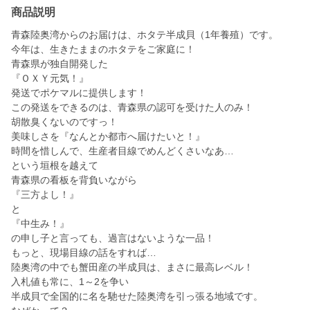
商品説明
青森陸奥湾からのお届けは、ホタテ半成貝（1年養殖）です。
今年は、生きたままのホタテをご家庭に！
青森県が独自開発した
『ＯＸＹ元気！』
発送でポケマルに提供します！
この発送をできるのは、青森県の認可を受けた人のみ！
胡散臭くないのですっ！
美味しさを『なんとか都市へ届けたいと！』
時間を惜しんで、生産者目線でめんどくさいなあ…
という垣根を越えて
青森県の看板を背負いながら
『三方よし！』
と
『中生み！』
の申し子と言っても、過言はないような一品！
もっと、現場目線の話をすれば…
陸奥湾の中でも蟹田産の半成貝は、まさに最高レベル！
入札値も常に、1～2を争い
半成貝で全国的に名を馳せた陸奥湾を引っ張る地域です。