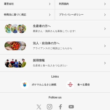
運営会社
利用規約
特商法に基づく表記
プライバシーポリシー
生産者の方へ
農家さん・漁師さんを募集しています!
法人・自治体の方へ
アライアンスのご相談はこちらから
採用情報
生産者と食べる人をつなぎたい
Links
ポケマルふるさと納税
食べる通信
Follow us