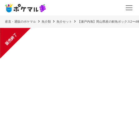
産直・通販のポケマル
魚介類
魚介セット
【瀬戸内海】岡山県産の鮮魚ボックス2〜4種
販売終了