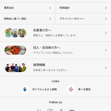
運営会社
利用規約
特商法に基づく表記
プライバシーポリシー
生産者の方へ
農家さん・漁師さんを募集しています!
法人・自治体の方へ
アライアンスのご相談はこちらから
採用情報
生産者と食べる人をつなぎたい
Links
ポケマルふるさと納税
食べる通信
Follow us