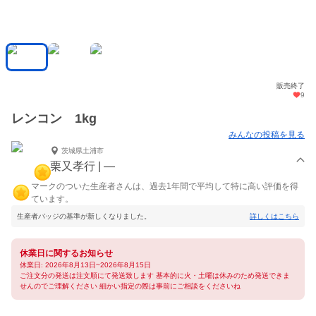
販売終了
9
レンコン 1kg
みんなの投稿を見る
茨城県土浦市
栗又孝行 | ―
マークのついた生産者さんは、過去1年間で平均して特に高い評価を得
ています。
生産者バッジの基準が新しくなりました。
詳しくはこちら
休業日に関するお知らせ
休業日: 2026年8月13日~2026年8月15日
ご注文分の発送は注文順にて発送致します 基本的に火・土曜は休みのため発送できま
せんのでご理解ください 細かい指定の際は事前にご相談をくださいね