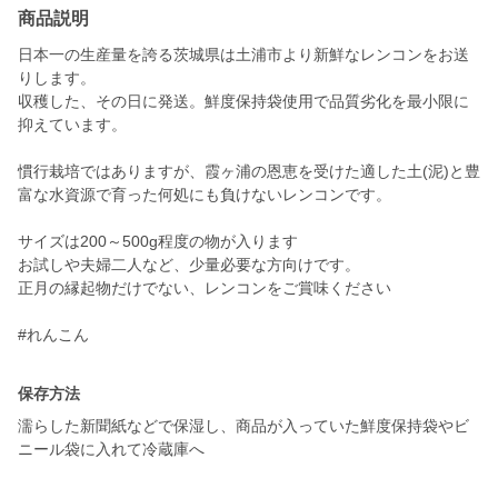
商品説明
日本一の生産量を誇る茨城県は土浦市より新鮮なレンコンをお送
りします。
収穫した、その日に発送。鮮度保持袋使用で品質劣化を最小限に
抑えています。
慣行栽培ではありますが、霞ヶ浦の恩恵を受けた適した土(泥)と豊
富な水資源で育った何処にも負けないレンコンです。
サイズは200～500g程度の物が入ります
お試しや夫婦二人など、少量必要な方向けです。
正月の縁起物だけでない、レンコンをご賞味ください
#れんこん
保存方法
濡らした新聞紙などで保湿し、商品が入っていた鮮度保持袋やビ
ニール袋に入れて冷蔵庫へ