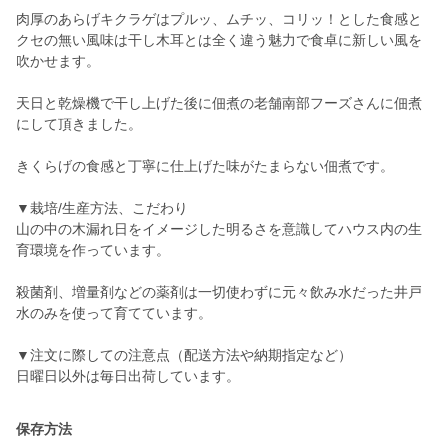
肉厚のあらげキクラゲはプルッ、ムチッ、コリッ！とした食感と
クセの無い風味は干し木耳とは全く違う魅力で食卓に新しい風を
吹かせます。
天日と乾燥機で干し上げた後に佃煮の老舗南部フーズさんに佃煮
にして頂きました。
きくらげの食感と丁寧に仕上げた味がたまらない佃煮です。
▼栽培/生産方法、こだわり
山の中の木漏れ日をイメージした明るさを意識してハウス内の生
育環境を作っています。
殺菌剤、増量剤などの薬剤は一切使わずに元々飲み水だった井戸
水のみを使って育てています。
▼注文に際しての注意点（配送方法や納期指定など）
日曜日以外は毎日出荷しています。
保存方法