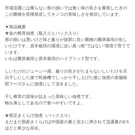
市場流通には乗らない形の揃いでは無く味の良さを重視したきの
この菌種を収穫発送してキノコの美味しさを発信しています。
▼商品概要
🍄金の椎茸佃煮（瓶入りとパック入り）
形の揃いは悪いけど味と薫りが抜群に良い菌種の菌床栽培の生し
いたけです。原木栽培の環境に近い真っ暗”ではない”環境で育てて
います。
いわば菌床栽培と原木栽培のハイブリッド型です。
しいたけのジューシー感、薫りの良さがたまらないしいたけを天
日干しにした後で乾燥機でしっかり干し上げた後に佃煮の老舗南
部フーズさんに佃煮にして頂きました。
干し椎茸の旨味が詰まった美味しい佃煮です。
軸を落としてあるので食べやすいですよ。
🍄黒宝きくらげ佃煮（パック入り）
まだまだ国産きくらげは中国産の量と安さに押されて流通量の6％
ほどと希少な存在。