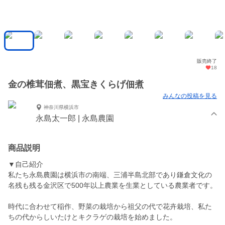
販売終了
18
金の椎茸佃煮、黒宝きくらげ佃煮
みんなの投稿を見る
神奈川県横浜市
永島太一郎 | 永島農園
商品説明
▼自己紹介
私たち永島農園は横浜市の南端、三浦半島北部であり鎌倉文化の
名残も残る金沢区で500年以上農業を生業としている農業者です。
時代に合わせて稲作、野菜の栽培から祖父の代で花卉栽培、私た
ちの代からしいたけとキクラゲの栽培を始めました。