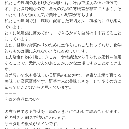
私たちの農園のある｢ひざわ地区｣は、冷涼で湿度の低い気候で
す。また高冷地なので、昼夜の気温の寒暖差が非常に大きく、そ
のため甘みが強く元気で美味しい野菜が育ちます。
私たちの農園では、環境に配慮した栽培方法に積極的に取り組ん
でいます。
とくに減農薬に努めており、できるかぎり自然のまま育てること
にしています。
また、健康な野菜作りのために土作りにもこだわっており、化学
的なものは畑に入れないように努めています。
地力増進作物を畑にすきこみ、食物残渣から作られる肥料を使用
することで、元気で力のあるふかふかな土壌にすることができま
す。
自然豊かで水も美味しい長野県の山の中で、健康な土壌で育てる
美味しい高原野菜です。野菜本来の美味しさを、ぜひ多くの方に
知っていただけたらと思っています。
ーーー
今回の商品について
現在収穫できる野菜を、箱の大きさに合わせて詰め合わせます。
私の独断と偏見で詰め合わせます。
サラダ用の根菜がメインです。