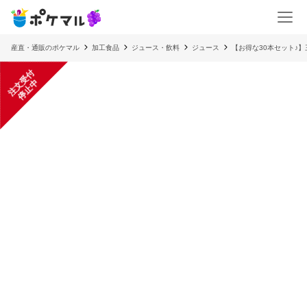
産直・通販のポケマル
加工食品
ジュース・飲料
ジュース
【お得な30本セット♪】
注
文
受
付
停
止
中