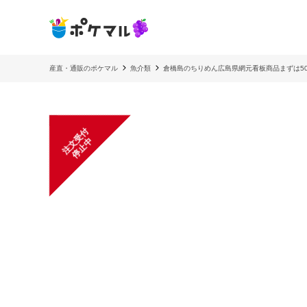
産直・通販のポケマル
魚介類
倉橋島のちりめん広島県網元看板商品まずは50
注
文
受
付
停
止
中