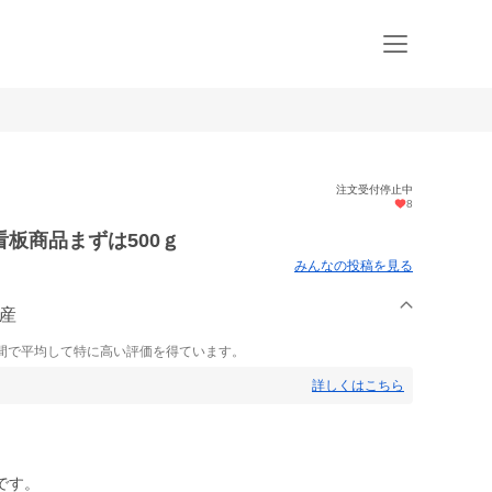
注文受付停止中
8
板商品まずは500ｇ
みんなの投稿を見る
水産
間で平均して特に高い評価を得ています。
詳しくはこちら
です。