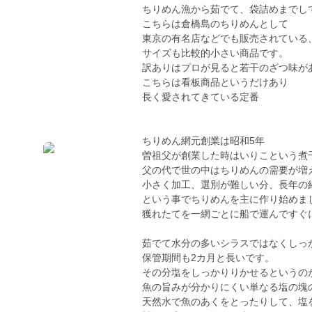
ちりめん漁から茹でて、袋詰めまでし
こちらは倉橋島のちりめんとして
東京の有名店などでも販売されている
サイズも比較的小さい商品です。
訳ありはプロが見ると若干のざつ味が
こちらは看板商品というだけあり
長く愛されてきている定番
ちりめん網元創業は昭和5年
曽祖父が創業した時はいりこという煮
父の代で世の中はちりめんの需要が増
小さく加工、選別が難しい分、長年の
という事でちりめんを主に作り始めま
獲れたてを一網ごとに船で運んですぐ
茹でて水分の多いシラスではなくしっ
保管期間も2カ月と長いです。
その分塩をしっかりりかせるというの
魚の旨みが分かりにくい単なる塩の塊
天然水で魚のあくをとったりして、塩