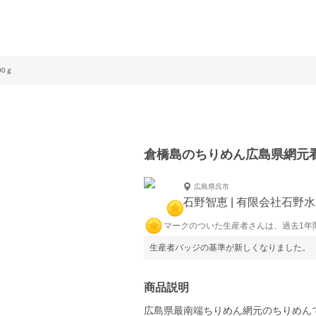
0ｇ
倉橋島のちりめん広島県網元看
広島県呉市
石野智恵 | 有限会社石野
マークのついた生産者さんは、過去1年
生産者バッジの基準が新しくなりました。
商品説明
広島県最南端ちりめん網元のちりめん