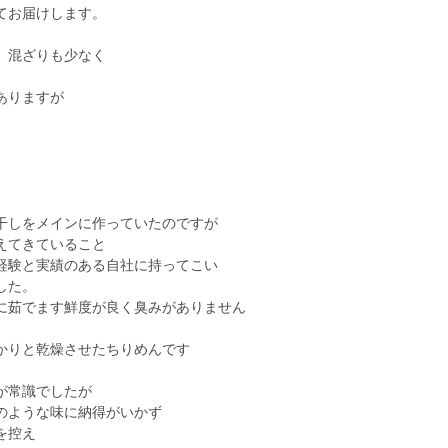
てお届けします。
、混ざりも少なく
ありますが
干しをメインに作っていたのですが
えてきていること
経験と実績のある自社に持ってこい
した。
に茹でます鮮度が良く臭みがありません
かりと乾燥させたちりめんです
が常識でしたが
のような味に納得がいかず
を控え