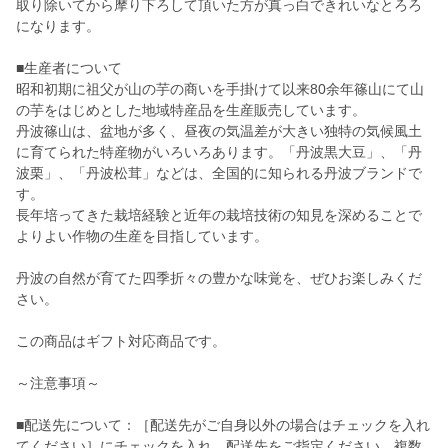
取り除いてから摩り下ろして頂いた方が真っ白できれいなとろろ
になります。
■生産者について
昭和初期に祖父が山の芋の商いを手掛けて以来80余年篠山にて山
の芋をはじめとした地域特産品を生産販売しています。
丹波篠山は、盆地が多く、昼夜の気温差が大きい独特の気候風土
に育てられた特産物がいろいろあります。「丹波黒大豆」、「丹
波栗」、「丹波松茸」などは、全国的に知られる丹波ブランドで
す。
長年培ってきた栽培経験と近年の栽培技術の知見を深めることで
よりよい作物の生産を目指しています。
丹波の自然が育てた四季折々の豊かな味覚を、ぜひお楽しみくだ
さい。
この商品はギフト対応商品です。
～注意事項～
■配送先について：［配送先がご自身以外の場合はチェックを入れ
てください］にチェックを入れ、配送先をご指定ください。複数