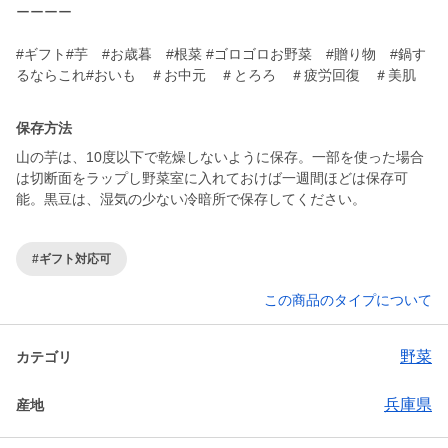
ーーーー
#ギフト#芋 #お歳暮 #根菜 #ゴロゴロお野菜 #贈り物 #鍋す
るならこれ#おいも ＃お中元 ＃とろろ ＃疲労回復 ＃美肌
保存方法
山の芋は、10度以下で乾燥しないように保存。一部を使った場合
は切断面をラップし野菜室に入れておけば一週間ほどは保存可
能。黒豆は、湿気の少ない冷暗所で保存してください。
#ギフト対応可
この商品のタイプについて
野菜
カテゴリ
兵庫県
産地