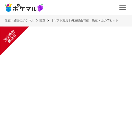
産直・通販のポケマル
野菜
【ギフト対応】丹波篠山特産 黒豆・山の芋セット
注
文
受
付
停
止
中