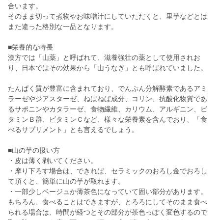
合います。
そのまま切って煮物やお味噌汁にしていただくと、里芋などとは
また違った格別な一品となります。
■栄養的な特長
漢方では「山薬」と呼ばれて、滋養強壮の薬として使用されお
り、日本ではその効果から「山うなぎ」とも呼ばれていました。
たんぱく質が豊富に含まれており、でんぷん分解酵素であるアミ
ラーゼやジアスターゼ、ねばねば成分、コリン、抗酸化物質であ
るサポニンやカタラーゼ、食物繊維、カリウム、アルギニン、ビ
タミンＢ群、ビタミンＣなど、様々な栄養素を含んでおり、「食
べるサプリメント」とも言えるでしょう。
■山の芋の扱い方
・皮は薄く剥いてください。
・摩り下ろす場合は、できれば、セラミックのおろし金でおろし
て頂くと、簡単に山の芋が取れます。
・一部少しベージュか薄茶色になっていて固い部分があります。
もちろん、食べることはできますが、とろろにしてそのまま食べ
られる場合は、時間が経つとその部分が茶色っぽく変色するので