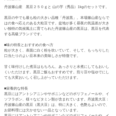
丹波篠山産 黒豆２５０ｇと 山の芋（秀品）1kgのセットです。
黒豆の中でも最も粒の大きい品種「丹波黒」。本場篠山産ならで
はの食べ応えのある大粒豆です。盆地が多く昼夜の気温差が大き
い独特の気候風土に育てられた丹波篠山産の黒豆は、黒豆を代表
する高級ブランドです。
■味の特長とおすすめの食べ方
粒が大きく、表面に白く粉を吹いていて、そして、もっちりした
口当たりのよい豆本来の美味しさが特徴です。
甘く味付けした煮豆はもちろん、あっさりと水煮にしてもおいし
くいただけます。黒豆ご飯もおすすめです。煎り豆や塩ゆでにし
ても大変おいしく召し上がっていただけます。
■栄養的な特長
黒豆にはアントシアニンやサポニンなどのポリフェノールや、イ
ソフラボン、様々なビタミン類が含まれています。丹波黒大豆：
丹波篠山産の黒豆（黒大豆）は、特に大きく、色艶もよいので、
お節料理には欠かせない一品となっています。
黒豆にはアントシアニンやサポニンなどのポリフェノールや、イ