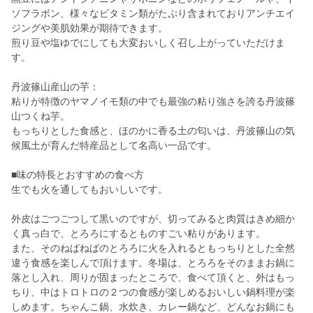
ソフラボン、様々なビタミン類がたぷり含まれておりアンチエイ
ジングや美肌効果が期待できます。
煎り豆や塩ゆでにしても大変おいしく召し上がっていただけま
す。
丹波篠山産山の芋：
粘りが特徴のヤマノイモ類の中でも最強の粘り強さを誇る丹波篠
山つくね芋。
もっちりとした食感と、ほのかに香る土の匂いは、丹波篠山の気
候風土が育んだ特産品として名高い一品です。
■味の特長とおすすめの食べ方
生でも火を通してもおいしいです。
外皮はごつごつして黒いのですが、切ってみると肉質はきめ細か
く真っ白で、とろろにするとものすごい粘りがあります。
また、そのねばねばのとろろに火を入れるともっちりとした全然
違う食感を楽しんで頂けます。冬場は、とろろをそのままお鍋に
落とし入れ、周りが固まったところで、食べて頂くと、外はもっ
ちり、中はトロトロの２つの食感が楽しめるおいしい鍋料理が楽
しめます。ちゃんこ鍋、水炊き、カレー鍋など、どんなお鍋にも