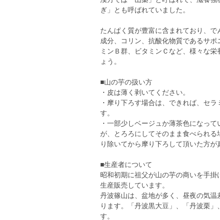
ぎ」とも呼ばれていました。
たんぱく質が豊富に含まれており、で
成分、コリン、抗酸化物質であるサポ
ミンＢ群、ビタミンＣなど、様々な栄
ょう。
■山の芋の扱い方
・皮は薄く剥いてください。
・摩り下ろす場合は、できれば、セラ
す。
・一部少しベージュか薄茶色になって
が、とろろにしてそのまま食べられる
り除いてから摩り下ろして頂いた方が
■生産者について
昭和初期に祖父が山の芋の商いを手掛
生産販売しています。
丹波篠山は、盆地が多く、昼夜の気温
ります。「丹波黒大豆」、「丹波栗」
す。