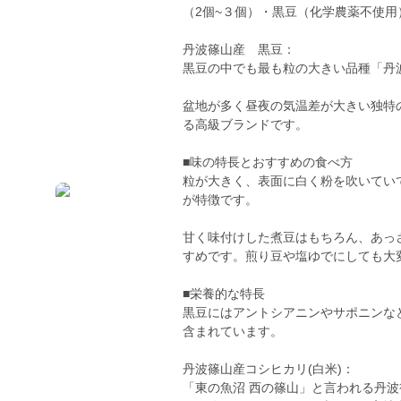
（2個~３個）・黒豆（化学農薬不使用
丹波篠山産 黒豆：
黒豆の中でも最も粒の大きい品種「丹
盆地が多く昼夜の気温差が大きい独特
る高級ブランドです。
■味の特長とおすすめの食べ方
粒が大きく、表面に白く粉を吹いてい
が特徴です。
甘く味付けした煮豆はもちろん、あっ
すめです。煎り豆や塩ゆでにしても大
■栄養的な特長
黒豆にはアントシアニンやサポニンな
含まれています。
丹波篠山産コシヒカリ(白米)：
「東の魚沼 西の篠山」と言われる丹