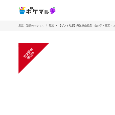
産直・通販のポケマル
野菜
【ギフト対応】丹波篠山特産 山の芋・黒豆・コ
注
文
受
付
停
止
中