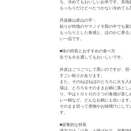
ち、冷めてもおいしいお米です。高地
もっちりだけどべたつかない冷めても
丹波篠山産山の芋：
粘りが特徴のヤマノイモ類の中でも最
もっちりとした食感と、ほのかに香る
い一品です。
■味の特長とおすすめの食べ方
生でも火を通してもおいしいです。
外皮はごつごつして黒いのですが、切
すごい粘りがあります。
また、そのねばねばのとろろに火を入
場は、とろろをそのままお鍋に落とし
り、中はトロトロの２つの食感が楽し
レー鍋など、どんなお鍋にも合います
そのまま切って煮物やお味噌汁にして
す。
■栄養的な特長
漢方では「山薬」と呼ばれて、滋養強