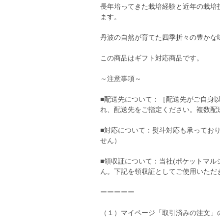
長年培ってきた栽培経験と近年の栽培
ます。
丹波の自然が育てた四季折々の豊かな
この商品はギフト対応商品です。
～注意事項～
■配送先について：［配送先がご自身
れ、配送先をご指定ください。複数配
■対応について：熨斗対応も承ってお
せん）
■領収証について：当社(ポケットマル
ん。下記を領収証としてご使用いただ
ーーーーー
（１）マイページ「取引済みの注文」