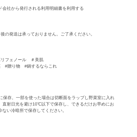
ド会社から発行される利用明細書を利用する
了後の発送は承っておりません。ご了承ください。
ポリフェノール ＃美肌
菜 #贈り物 #鍋するならこれ
うに保存。一部を使った場合は切断面をラップし野菜室に入れ
、直射日光を避け10℃以下で保存し、できるだけお早めにお
少ない冷暗所で保存してください。