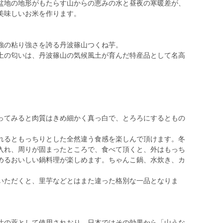
盆地の地形がもたらす山からの恵みの水と昼夜の寒暖差が、
美味しいお米を作ります。
強の粘り強さを誇る丹波篠山つくね芋。
土の匂いは、丹波篠山の気候風土が育んだ特産品として名高
ってみると肉質はきめ細かく真っ白で、とろろにするともの
れるともっちりとした全然違う食感を楽しんで頂けます。冬
入れ、周りが固まったところで、食べて頂くと、外はもっち
めるおいしい鍋料理が楽しめます。ちゃんこ鍋、水炊き、カ
。
いただくと、里芋などとはまた違った格別な一品となりま
壮の薬として使用されおり、日本ではその効果から「山うな