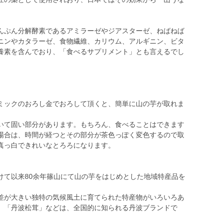
んぷん分解酵素であるアミラーゼやジアスターゼ、ねばねば
ニンやカタラーゼ、食物繊維、カリウム、アルギニン、ビタ
養素を含んでおり、「食べるサプリメント」とも言えるでし
ミックのおろし金でおろして頂くと、簡単に山の芋が取れま
いて固い部分があります。もちろん、食べることはできます
場合は、時間が経つとその部分が茶色っぽく変色するので取
真っ白できれいなとろろになります。
けて以来80余年篠山にて山の芋をはじめとした地域特産品を
差が大きい独特の気候風土に育てられた特産物がいろいろあ
、「丹波松茸」などは、全国的に知られる丹波ブランドで