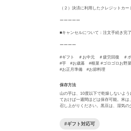
（２）決済に利用したクレジットカー
ーーーーー
■キャンセルについて：注文手続き完
ーーーー
#ギフト ＃お中元 ＃疲労回復 ＃
#芋 #お歳暮 #根菜 #ゴロゴロお野
#お正月準備 #お節料理
保存方法
山の芋は、10度以下で乾燥しないよ
ておけば一週間ほどは保存可能。米は
召し上がりください。黒豆は、湿気の
#ギフト対応可