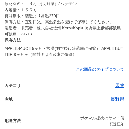
原材料名： りんご(長野県）/ シナモン
内容量：１５５ｇ
賞味期限：製造より常温270日
保存方法：直射日光、高温多温を避けて保存してください。
製造者・販売者：株式会社信州 KornuKopia 長野県上伊那郡飯島
町飯島1181-13
保存方法
APPLESAUCE 5ヶ月・常温(開封後は冷蔵庫に保管） APPLE BUT
TER 9ヶ月ヶ（開封後は冷蔵庫に保管）
この商品のタイプについて
果物
カテゴリ
長野県
産地
ポケマル提携のヤマト便
配送方法
配送区分: