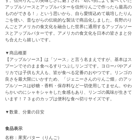
す。信州りんごの美味しさに魅了され「幼い頃によく食べていた
アップルソースとアップルバターを信州りんごで作ったら最高の
ものができる！」という思いから、自ら愛情込めて栽培したりん
ごを使い、昔ながらの伝統的な製法で商品化しました。長野のり
んごとアメリカの食文化を融合した世界に通用するアップルソー
スとアップルバターです。アメリカの食文化を日本の皆さまと分
ち合えたら嬉しいです。
▼商品概要
【アップルソース】は「ソース」と言う名まえですが、基本はス
プーンでそのまま食べるすりつぶしリンゴです。ヨローパやアメ
リカでは子供も大人も、皆が食べる定番のおやつです。リンゴの
良さを最大限にいかすため、「ジェニーさんのりんご畑」のアッ
プルソースは砂糖・香料・保存料など一切使用してません。やわ
らかいのにシャキシャキした食感もあり、リンゴの風味が生きて
います！７３ｇのカップは便利な食べ切りサイズです。
食品表示
名称：果実バター（りんご）