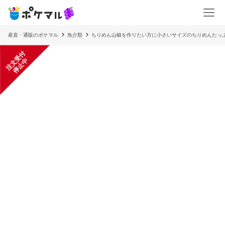
産直・通販のポケマル
魚介類
ちりめん山椒を作りたい方に小さいサイズのちりめんたっ
注
文
受
付
停
止
中