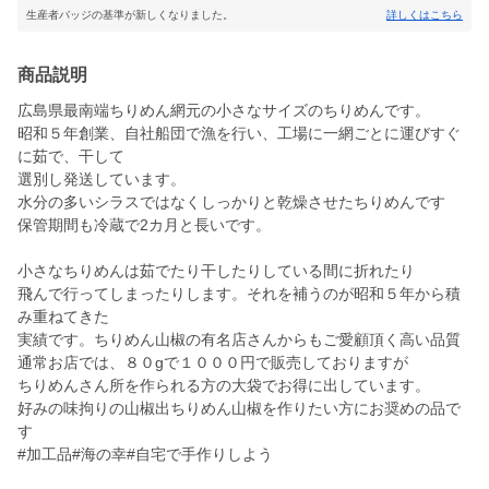
生産者バッジの基準が新しくなりました。
詳しくはこちら
商品説明
広島県最南端ちりめん網元の小さなサイズのちりめんです。
昭和５年創業、自社船団で漁を行い、工場に一網ごとに運びすぐ
に茹で、干して
選別し発送しています。
水分の多いシラスではなくしっかりと乾燥させたちりめんです
保管期間も冷蔵で2カ月と長いです。
小さなちりめんは茹でたり干したりしている間に折れたり
飛んで行ってしまったりします。それを補うのが昭和５年から積
み重ねてきた
実績です。ちりめん山椒の有名店さんからもご愛顧頂く高い品質
通常お店では、８０gで１０００円で販売しておりますが
ちりめんさん所を作られる方の大袋でお得に出しています。
好みの味拘りの山椒出ちりめん山椒を作りたい方にお奨めの品で
す
#加工品#海の幸#自宅で手作りしよう