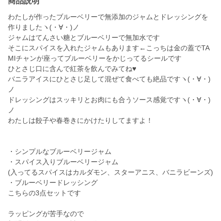
商品説明
わたしが作ったブルーベリーで無添加のジャムとドレッシングを
作りましたヽ(・∀・)ノ
ジャムはてんさい糖とブルーベリーで無加水です
そこにスパイスを入れたジャムもあります←こっちは金の蓋でTA
MIチャンが座ってブルーベリーをかじってるシールです
ひとさじ口に含んで紅茶を飲んでみてね♥
バニラアイスにひとさじ足して混ぜて食べても絶品ですヽ(・∀・)
ノ
ドレッシングはスッキリとお肉にも合うソース感覚ですヽ(・∀・)
ノ
わたしは餃子や春巻きにかけたりしてますよ！
・シンプルなブルーベリージャム
・スパイス入りブルーベリージャム
(入ってるスパイスはカルダモン、スターアニス、バニラビーンズ)
・ブルーベリードレッシング
こちらの3点セットです
ラッピングが苦手なので