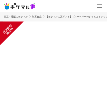
産直・通販のポケマル
加工食品
【ポケマルの夏ギフト】ブルーベリーのジャムとドレッ
注
文
受
付
停
止
中