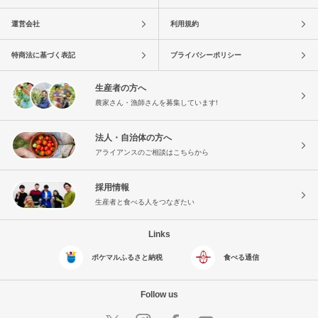
運営会社
利用規約
特商法に基づく表記
プライバシーポリシー
生産者の方へ
農家さん・漁師さんを募集しています!
法人・自治体の方へ
アライアンスのご相談はこちらから
採用情報
生産者と食べる人をつなぎたい
Links
ポケマルふるさと納税
食べる通信
Follow us