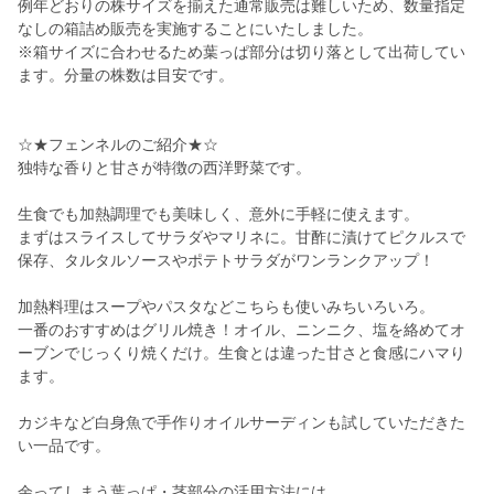
例年どおりの株サイズを揃えた通常販売は難しいため、数量指定
なしの箱詰め販売を実施することにいたしました。
※箱サイズに合わせるため葉っぱ部分は切り落として出荷してい
ます。分量の株数は目安です。
☆★フェンネルのご紹介★☆
独特な香りと甘さが特徴の西洋野菜です。
生食でも加熱調理でも美味しく、意外に手軽に使えます。
まずはスライスしてサラダやマリネに。甘酢に漬けてピクルスで
保存、タルタルソースやポテトサラダがワンランクアップ！
加熱料理はスープやパスタなどこちらも使いみちいろいろ。
一番のおすすめはグリル焼き！オイル、ニンニク、塩を絡めてオ
ーブンでじっくり焼くだけ。生食とは違った甘さと食感にハマり
ます。
カジキなど白身魚で手作りオイルサーディンも試していただきた
い一品です。
余ってしまう葉っぱ・茎部分の活用方法には、