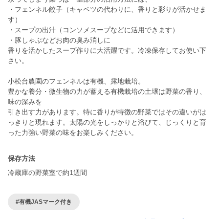
・フェンネル餃子（キャベツの代わりに、香りと彩りが活かせま
す）
・スープの出汁（コンソメスープなどに活用できます）
・豚しゃぶなどお肉の臭み消しに
香りを活かしたスープ作りに大活躍です。冷凍保存してお使い下
さい。
小松台農園のフェンネルは有機、露地栽培。
豊かな養分・微生物の力が蓄える有機栽培の土壌は野菜の香り、
味の深みを
引き出す力があります。特に香りが特徴の野菜ではその違いがは
っきりと現れます。太陽の光をしっかりと浴びて、じっくりと育
った力強い野菜の味をお楽しみください。
保存方法
冷蔵庫の野菜室で約1週間
#有機JASマーク付き