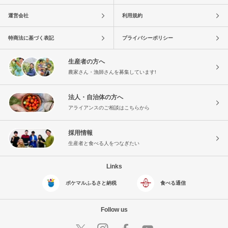
運営会社
利用規約
特商法に基づく表記
プライバシーポリシー
生産者の方へ
農家さん・漁師さんを募集しています!
法人・自治体の方へ
アライアンスのご相談はこちらから
採用情報
生産者と食べる人をつなぎたい
Links
ポケマルふるさと納税
食べる通信
Follow us